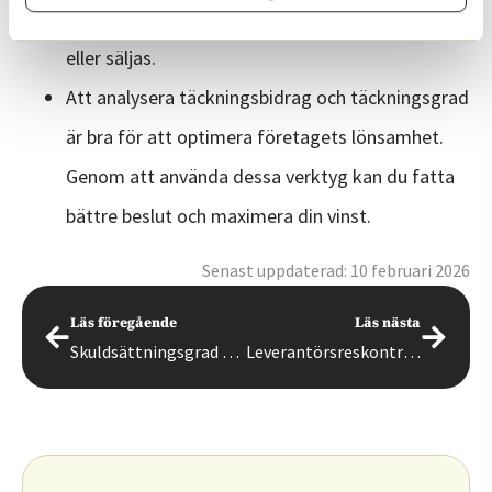
beslut om vilka produkter som ska produceras
eller säljas.
Att analysera täckningsbidrag och täckningsgrad
är bra för att optimera företagets lönsamhet.
Genom att använda dessa verktyg kan du fatta
bättre beslut och maximera din vinst.
Senast uppdaterad: 10 februari 2026
Läs föregående
Läs nästa
Skuldsättningsgrad – vad betyder det och hur räknar du ut den?
Leverantörsreskontra – vad är det och hur fungerar den?