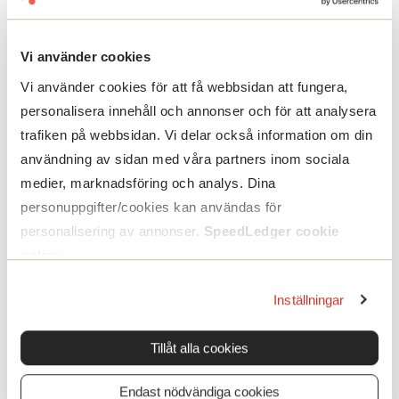
Vi använder cookies
Vi använder cookies för att få webbsidan att fungera,
personalisera innehåll och annonser och för att analysera
trafiken på webbsidan. Vi delar också information om din
användning av sidan med våra partners inom sociala
medier, marknadsföring och analys. Dina
Sammanfattning
personuppgifter/cookies kan användas för
personalisering av annonser.
SpeedLedger cookie
Täckningsbidrag är ett nyckeltal som visar hur
policy
.
mycket en produkt bidrar till att betala
Inställningar
gemensamma kostnader och ge vinst.
Genom att använda detta nyckeltal kan du
Tillåt alla cookies
analysera lönsamheten i ett företag och fatta
Endast nödvändiga cookies