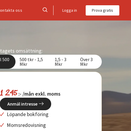
Logga in
Prova gratis
ontakta oss
retagets omsättning:
l 500
500 tkr - 1,5
1,5 - 3
Över 3
Mkr
Mkr
Mkr
1 245
:- /mån exkl. moms
Anmäl intresse
Löpande bokföring
Momsredovisning