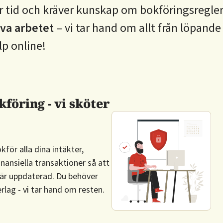
ar tid och kräver kunskap om bokföringsregle
iva arbetet
– vi tar hand om allt från löpande
lp online!
föring - vi sköter
kför alla dina intäkter,
inansiella transaktioner så att
d är uppdaterad. Du behöver
rlag - vi tar hand om resten.