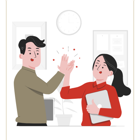
partner
erbjudande
ut lön
Kommande
50% rabatt
Nyhet
banker
Skapa
Pilotfas
affärsplan
Byta
Populärt
Vill du att
bokföringsprogram
Gratis
vi
50% rabatt
SWOT-
kontaktar
analys
dig?
Alla
Intresseanmälan
verktyg