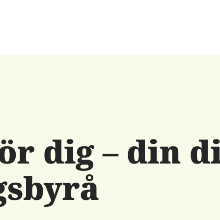
ör dig – din d
gsbyrå