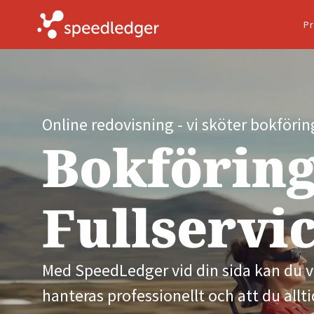
Pr
Online redovisning - vi sköter bokförin
Bokförin
Fullservi
Med SpeedLedger vid din sida kan du v
hanteras professionellt och att du alltid