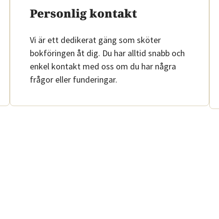
Mallar
Personlig kontakt
&
Vi är ett dedikerat gäng som sköter
guider
bokföringen åt dig. Du har alltid snabb och
Kurser
enkel kontakt med oss om du har några
Digital
frågor eller funderingar.
visning av
produkten
Bokföringsskolan
– 3 delar
Lilla
Momsguiden