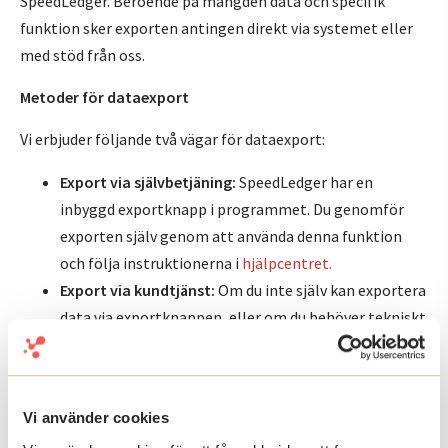
SpeedLedger. Beroende på mängden data och specifik
funktion sker exporten antingen direkt via systemet eller
med stöd från oss.
Metoder för dataexport
Vi erbjuder följande två vägar för dataexport:
Export via självbetjäning:
SpeedLedger har en
inbyggd exportknapp i programmet. Du genomför
exporten själv genom att använda denna funktion
och följa instruktionerna i
hjälpcentret.
Export via kundtjänst:
Om du inte själv kan exportera
data via exportknappen, eller om du behöver tekniskt
stöd, kan du kontakta vår
kundtjänst.
Dataportabilitet och
Vi använder cookies