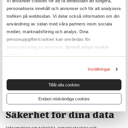
interoperabilitet
Vi använder cookies för att få webbsidan att fungera,
personalisera innehåll och annonser och för att analysera
trafiken på webbsidan. Vi delar också information om din
Vi främjar interoperabilitet genom att använda etablerade
användning av sidan med våra partners inom sociala
format som SIE och CSV. Vårt mål är att du ska kunna flytta
medier, marknadsföring och analys. Dina
din data med bibehållen integritet.
personuppgifter/cookies kan användas för
personalisering av annonser.
SpeedLedger cookie
Underleverantörer
policy
.
En översikt över våra underleverantörer och tjänsternas
Inställningar
jurisdiktion finns på Visma Trust Centre. Använd sökfältet
för att hitta SpeedLedger och se aktuella
Tillåt alla cookies
underleverantörer.
Endast nödvändiga cookies
Säkerhet för dina data
Information om tekniska, organisatoriska och