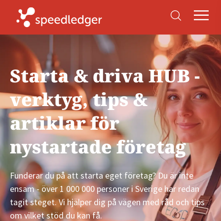
Starta & driva HUB -
verktyg, tips &
artiklar för
nystartade företag
Funderar du på att starta eget företag? Du är inte
ensam - över 1 000 000 personer i Sverige har redan
tagit steget. Vi hjälper dig på vägen med råd och tips
om vilket stöd du kan få.