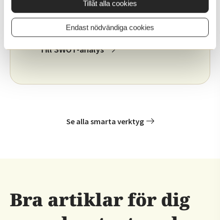
Tillåt alla cookies
Stärk din verksamhet med en SWOT-
analys.
Endast nödvändiga cookies
Till SWOT-analys
Se alla smarta verktyg
Bra artiklar för dig