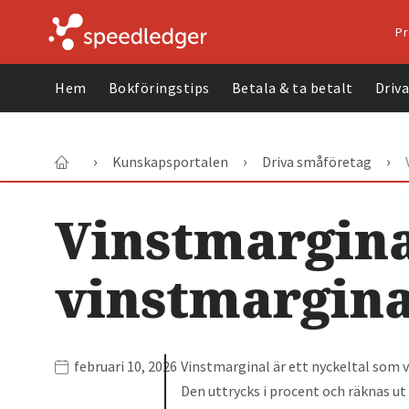
Pr
Hem
Bokföringstips
Betala & ta betalt
Driv
›
›
›
Kunskapsportalen
Driva småföretag
Vinstmargina
vinstmargin
februari 10, 2026
Vinstmarginal är ett nyckeltal som vi
Den uttrycks i procent och räknas ut