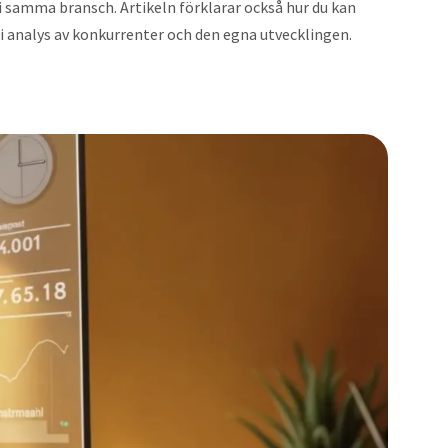
 i samma bransch. Artikeln förklarar också hur du kan
i analys av konkurrenter och den egna utvecklingen.