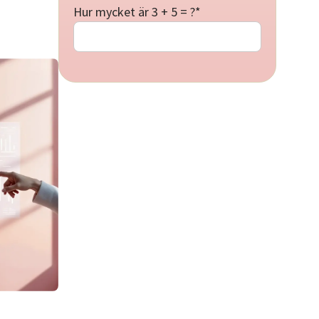
Hur mycket är 3 + 5 = ?
*