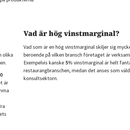
Vad är hög vinstmarginal?
Vad som är en hög vinstmarginal skiljer sig myck
n olika
beroende på vilken bransch företaget är verksamt
den.
Exempelvis kanske
5%
vinstmarginal är helt fanta
restaurangbranschen, medan det anses som väldi
10
konsultsektorn.
t är
amma
dra
ets