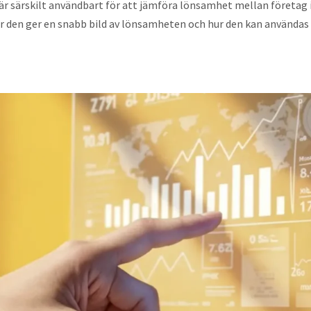
rabatt
t är särskilt användbart för att jämföra lönsamhet mellan företag
dagsavslut
ör den ger en snabb bild av lönsamheten och hur den kan användas 
Danske
för
Bokslut
Bank
nystartat
– lämna
DNB
Erbjudande
bort
Bank
Lön
Ny
Årsredovisning
partner
NE-
Bokföringstips
Handelsbanken
bilaga
Driva
Lunar
Populärt
småföretag
bank
Sälj
Betala
Ny
Faktura
& ta
partner
Nyhet!
betalt
Länsförsäkringar
Lagar
Nordea