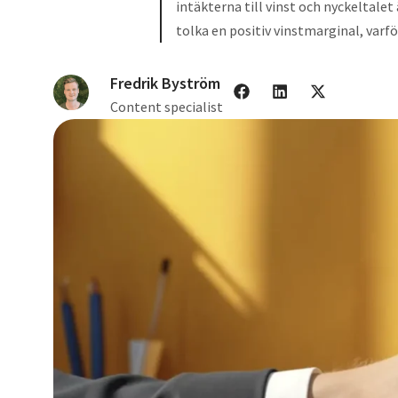
intäkterna till vinst och nyckeltale
tolka en positiv vinstmarginal, varf
Fredrik Byström
Content specialist