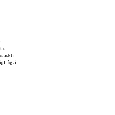
et
 i.
stiskt i
gt lågt i