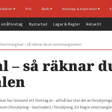
odukter‍ ▾
Pris
Bank ▾
Kunskap & Inspiration ▾
K
a småföretag
Nystartad
Lagar & Regler
Aktuellt
Bokföringsprogram
Faktureringsprogram
Med vår unika
Starta
Vinstmarginal – så räknar du ut vinstmarginalen
bankkoppling
eget
Bokföring
kommer du enkelt
företag
Fullservice
l – så räknar d
kunna föra över dina
– 10
Lär
bankkontohändelser
tips
alen
känna
till vår tjänst. Välj din
Första
vår
produkt
bank i listan för att
året som
komma igång.
nystartad
sar hur lönsamt ett företag är - alltså hur stor del av försäljning
Fakturering
50%
 som (försäljning − kostnader) / försäljning. En högre vinstmargin
E-