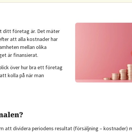
partner
erbjudande
ut lön
Kommande
50% rabatt
Nyhet
banker
Skapa
t ditt företag är. Det mäter
Pilotfas
fter att alla kostnader har
affärsplan
Byta
nsamheten mellan olika
Populärt
Vill du att
get är finansierat.
bokföringsprogram
Gratis
vi
lick över hur bra ett företag
50% rabatt
SWOT-
kontaktar
 att kolla på när man
analys
dig?
Alla
Intresseanmälan
verktyg
nalen?
m att dividera periodens resultat (försäljning – kostnader)