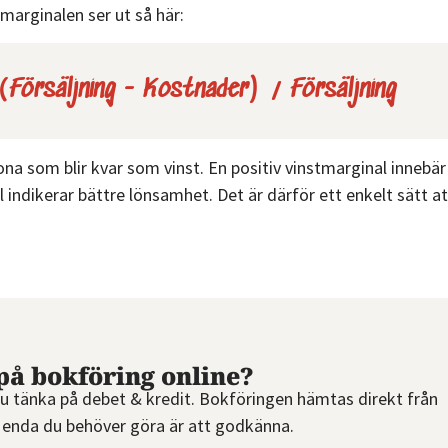
tmarginalen ser ut så här:
Mallar
&
guider
 (Försäljning - Kostnader) / Försäljning
Kurser
Digital
ona som blir kvar som vinst. En positiv vinstmarginal innebär
visning av
indikerar bättre lönsamhet. Det är därför ett enkelt sätt at
produkten
Bokföringsskolan
– 3 delar
Lilla
Momsguiden
på bokföring online?
u tänka på debet & kredit. Bokföringen hämtas direkt från
enda du behöver göra är att godkänna.