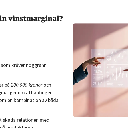
sin vinstmarginal?
ft som kräver noggrann
er på
200 000 kronor
och
ginal genom att antingen
enom en kombination av båda
att skada relationen med
 på produkterna.