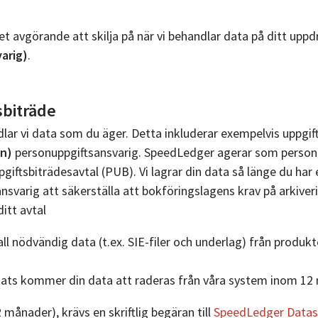
rabatt
dagsavslut
Danske
för
det avgörande att skilja på när vi behandlar data på ditt upp
Bokslut
Bank
nystartat
arig)
.
– lämna
DNB
Erbjudande
bort
Bank
biträde
Lön
Ny
lar vi data som du äger. Detta inkluderar exempelvis uppgif
Årsredovisning
partner
on)
personuppgiftsansvarig. SpeedLedger agerar som personu
NE-
Bokföringstips
Handelsbanken
giftsbiträdesavtal (PUB). Vi lagrar din data så länge du har e
bilaga
svarig att säkerställa att bokföringslagens krav på arkiveri
Driva
Lunar
Populärt
ditt avtal
småföretag
bank
Sälj
Betala
Ny
ll nödvändig data (t.ex. SIE-filer och underlag) från produkte
Faktura
& ta
partner
utats kommer din data att raderas från våra system inom 12
Nyhet!
betalt
Länsförsäkringar
Lagar
Nordea
2 månader), krävs en skriftlig begäran till
SpeedLedger Data