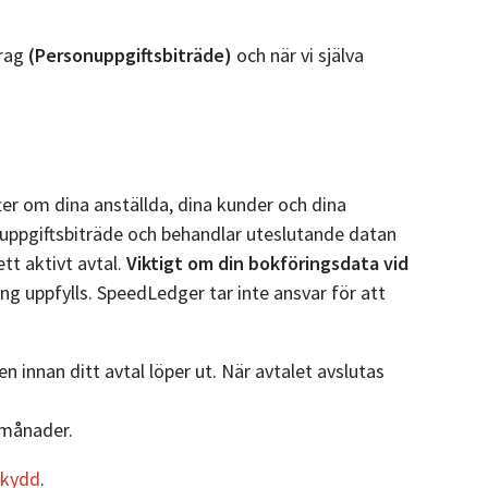
drag
(Personuppgiftsbiträde)
och när vi själva
ter om dina anställda, dina kunder och dina
ppgiftsbiträde och behandlar uteslutande datan
tt aktivt avtal.
Viktigt om din bokföringsdata vid
ng uppfylls. SpeedLedger tar inte ansvar för att
n innan ditt avtal löper ut. När avtalet avslutas
 månader.
skydd
.