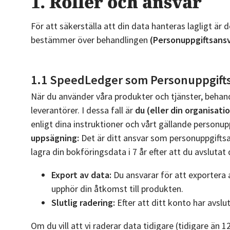
1. Roller och ansvar
För att säkerställa att din data hanteras lagligt är 
bestämmer över behandlingen
(Personuppgiftsansv
1.1 SpeedLedger som Personuppgifts
När du använder våra produkter och tjänster, behand
leverantörer. I dessa fall är
du (eller din organisati
enligt dina instruktioner och vårt gällande personupp
uppsägning:
Det är ditt ansvar som personuppgiftsan
lagra din bokföringsdata i 7 år efter att du avslutat 
Export av data:
Du ansvarar för att exportera a
upphör din åtkomst till produkten.
Slutlig radering:
Efter att ditt konto har avsl
Om du vill att vi raderar data tidigare (tidigare än 1