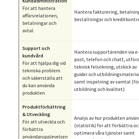
Kundadministration
För att hantera
Hantera fakturering, betalnin
affärsrelationen,
beställningar och kreditkontro
betalningar och
avtal.
Support och
Hantera supportärenden via e
kundvård
post, telefon och chatt, utför
För att hjälpa dig vid
teknisk felsökning, utskick av
tekniska problem
guider och utbildningsmateria
och säkerställa att
samt inspelning av samtal (fö
du kan använda
utbildning och kvalitet).
produkten.
Produktförbättring
& Utveckling
Analys av hur produkten använ
För att utveckla och
(statistik) för att förbättra o
förbättra
optimera våra tjänster samt
användarupplevelsen