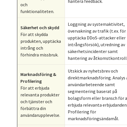
hantera feedback.
och
funktionaliteten.
Loggning av systemaktivitet,
Säkerhet och skydd
övervakning av trafik (t.ex. för
För att skydda
upptäcka DDoS-attacker eller
produkten, upptäcka
intrångsförsök), utredning av
intrång och
säkerhetsincidenter samt
förhindra missbruk.
hantering av åtkomstkontroll
Utskick av nyhetsbrev och
Marknadsföring &
direktmarknadsföring. Analys 
Profilering
användarbeteende samt
För att erbjuda
segmentering baserat på
relevanta produkter
bolagsform eller bransch för 
och tjänster och
erbjuda relevanta erbjudanden
förbättra din
Profilering för
användarupplevelse.
marknadsföringsändamål.