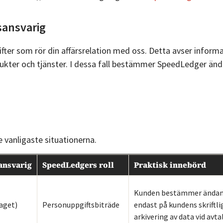
Autokontering
&
Resurs
Bankkoppling
sansvarig
Regler
Bank
Bokföringsrådgivning
Årshjulet
Ny
ter som rör din affärsrelation med oss. Detta avser informa
& support
Populärt
partner
ukter och tjänster. I dessa fall bestämmer SpeedLedger änd
Momsrapport
Gratis
SEB
Digitala
fakturamall
Skandiabanken
underlag
Alla
Ny partner
Balansrapport
artiklar
Sparbanken
Resultatrapport
 vanligaste situationerna.
Syd
E-
Swedbank
ansvarig
SpeedLedgers roll
Praktisk innebörd
faktura
Räkna
&
Skattekonto
ut
Sparbanken
Kunden bestämmer ändamå
aget)
Personuppgiftsbiträde
endast på kundens skriftli
moms
Ålandsbanken
Ny
arkivering av data vid avtal
Nystartat
Räkna