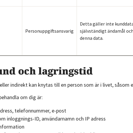
partner
erbjudande
ut lön
Kommande
50% rabatt
Nyhet
banker
Detta gäller inte kunddat
Skapa
Personuppgiftsansvarig
självständigt ändamål och
Pilotfas
denna data.
affärsplan
Byta
Populärt
Vill du att
bokföringsprogram
Gratis
vi
und och lagringstid
50% rabatt
SWOT-
kontaktar
analys
dig?
eller indirekt kan knytas till en person som är i livet, såso
Alla
Intresseanmälan
ehandla om dig är:
verktyg
ress, telefonnummer, e-post
m inloggnings-ID, användarnamn och IP adress
information