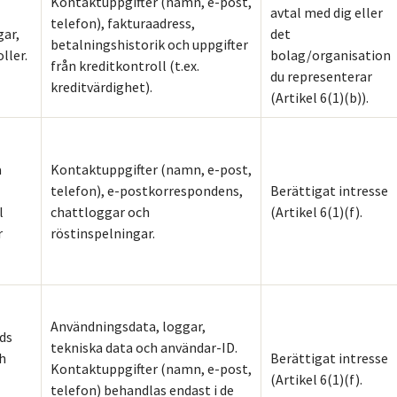
Kontaktuppgifter (namn, e-post,
avtal med dig eller
telefon), fakturaadress,
gar,
det
betalningshistorik och uppgifter
ller.
bolag/organisation
från kreditkontroll (t.ex.
du representerar
kreditvärdighet).
(Artikel 6(1)(b)).
-
a
Kontaktuppgifter (namn, e-post,
telefon), e-postkorrespondens,
Berättigat intresse
l
chattloggar och
(Artikel 6(1)(f).
r
röstinspelningar.
Användningsdata, loggar,
ds
tekniska data och användar-ID.
ch
Berättigat intresse
Kontaktuppgifter (namn, e-post,
(Artikel 6(1)(f).
telefon) behandlas endast i de