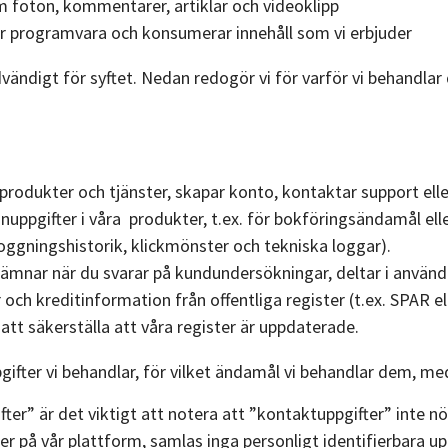
m foton, kommentarer, artiklar och videoklipp
Mallar
r programvara och konsumerar innehåll som vi erbjuder
&
ändigt för syftet. Nedan redogör vi för varför vi behandlar d
guider
Kurser
Digital
visning av
rodukter och tjänster, skapar konto, kontaktar support eller
produkten
nuppgifter i våra produkter, t.ex. för bokföringsändamål el
loggningshistorik, klickmönster och tekniska loggar).
Bokföringsskolan
ämnar när du svarar på kundundersökningar, deltar i användar
– 3 delar
och kreditinformation från offentliga register (t.ex. SPAR e
Lilla
t säkerställa att våra register är uppdaterade.
Momsguiden
ifter vi behandlar, för vilket ändamål vi behandlar dem, med 
ter” är det viktigt att notera att ”kontaktuppgifter” inte nö
r på vår plattform, samlas inga personligt identifierbara upp