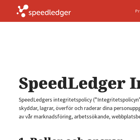
Pr
SpeedLedger In
SpeedLedgers integritetspolicy (”Integritetspolicyn”
skyddar, lagrar, överför och raderar dina personuppgi
av vår marknadsföring, arbetssökande, webbplatsbes