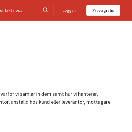
Logga in
Prova gratis
ontakta oss
varför vi samlar in dem samt hur vi hanterar,
rantör, anställd hos kund eller leverantör, mottagare