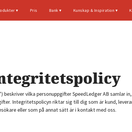
odukter‍ ▾
Pris
Bank ▾
Kunskap & Inspiration ▾
K
Bokföringsprogram
Faktureringsprogram
Med vår unika
Starta
bankkoppling
eget
Bokföring
kommer du enkelt
företag
Fullservice
tegritetspolicy
kunna föra över dina
– 10
Lär
bankkontohändelser
tips
känna
) beskriver vilka personuppgifter SpeedLedger AB samlar in, 
till vår tjänst. Välj din
Första
vår
produkt
fter. Integritetspolicyn riktar sig till dig som är kund, leve
bank i listan för att
året som
ökare eller som på annat sätt är i kontakt med oss.
komma igång.
nystartad
Fakturering
50%
E-