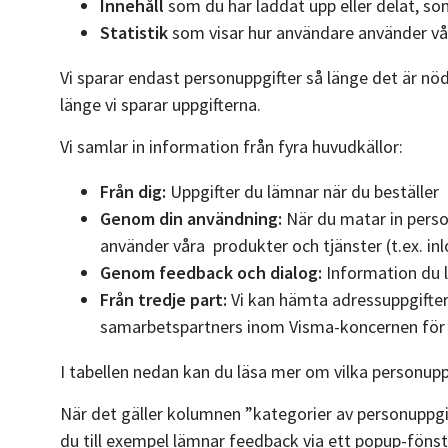
Innehåll
som du har laddat upp eller delat, so
Statistik
som visar hur användare använder vå
Vi sparar endast personuppgifter så länge det är nödv
länge vi sparar uppgifterna.
Vi samlar in information från fyra huvudkällor:
Från dig:
Uppgifter du lämnar när du beställer p
Genom din användning:
När du matar in perso
använder våra produkter och tjänster (t.ex. in
Genom feedback och dialog:
Information du l
Från tredje part:
Vi kan hämta adressuppgifter 
samarbetspartners inom Visma-koncernen för at
I tabellen nedan kan du läsa mer om vilka personuppg
När det gäller kolumnen ”kategorier av personuppgif
du till exempel lämnar feedback via ett popup-fönste