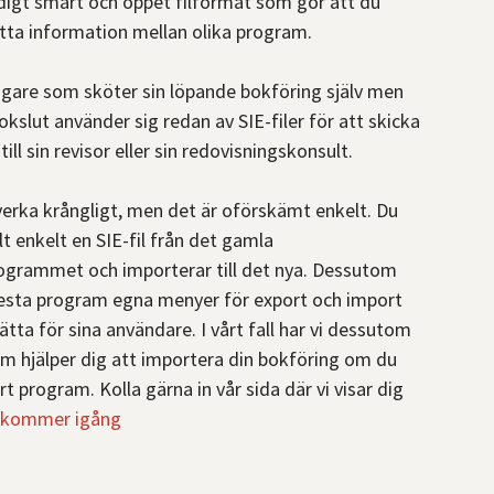
ldigt smart och öppet filformat som gör att du
ytta information mellan olika program.
gare som sköter sin löpande bokföring själv men
bokslut använder sig redan av SIE-filer för att skicka
till sin revisor eller sin redovisningskonsult.
verka krångligt, men det är oförskämt enkelt. Du
lt enkelt en SIE-fil från det gamla
ogrammet och importerar till det nya. Dessutom
flesta program egna menyer för export och import
ätta för sina användare. I vårt fall har vi dessutom
m hjälper dig att importera din bokföring om du
årt program. Kolla gärna in vår sida där vi visar dig
u kommer igång