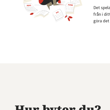
Det spela
från i di
göra det 
Hur byter du?