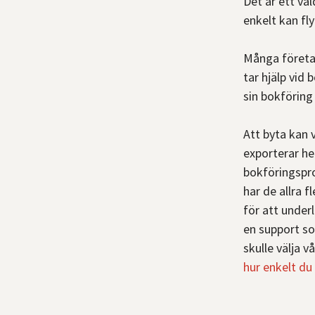
Det är ett vä
partner
erbjudande
enkelt kan fl
ut lön
Kommande
50% rabatt
Nyhet
banker
Många företa
Skapa
tar hjälp vid 
Pilotfas
affärsplan
sin bokföring 
Byta
Populärt
Vill du att
bokföringsprogram
Att byta kan 
Gratis
vi
exporterar he
50% rabatt
SWOT-
kontaktar
bokföringspr
analys
har de allra 
dig?
för att underl
Alla
Intresseanmälan
en support so
verktyg
skulle välja v
hur enkelt d