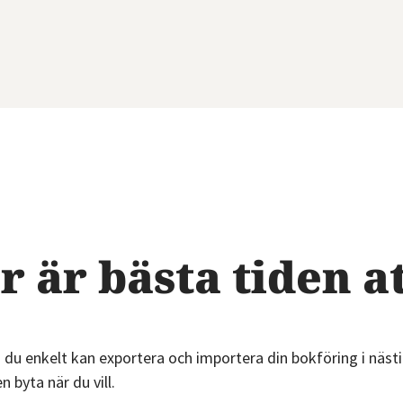
Mallar
&
guider
Kurser
Digital
visning av
produkten
Bokföringsskolan
– 3 delar
r är bästa tiden a
Lilla
Momsguiden
du enkelt kan exportera och importera din bokföring i nästin
n byta när du vill.