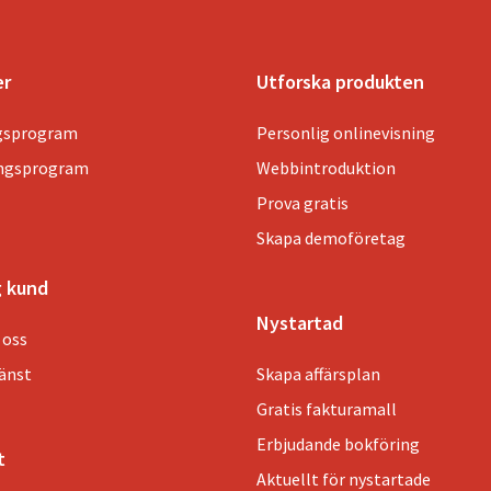
er
Utforska produkten
gsprogram
Personlig onlinevisning
ingsprogram
Webbintroduktion
Prova gratis
Skapa demoföretag
g kund
Nystartad
 oss
jänst
Skapa affärsplan
Gratis fakturamall
Erbjudande bokföring
t
Aktuellt för nystartade