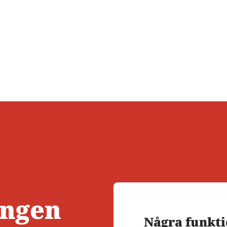
partner
erbjudande
ut lön
Kommande
50% rabatt
Nyhet
banker
Skapa
Pilotfas
affärsplan
Byta
Populärt
Vill du att
bokföringsprogram
Gratis
vi
50% rabatt
SWOT-
kontaktar
analys
dig?
Alla
Intresseanmälan
verktyg
ången
Några funkt