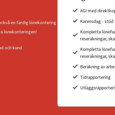
Mallar
AGI med direktkopp
&
guider
Karensdag - stöd 
också en färdig lönekontering
Kurser
ra lönekonteringen!
Kompletta lönefun
Digital
reseräkningar, sk
visning av
nad och kund
Kompletta lönefun
produkten
reseräkningar, sk
Bokföringsskolan
Beräkning av arbet
– 3 delar
Tidrapportering
Lilla
Utläggsrapporteri
Momsguiden