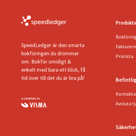
Produkt
Bokförin
SpeedLedger är den smarta
Fakturer
bokföringen du drömmer
Prislista
om. Bokför smidigt &
enkelt med bara ett klick, få
tid över till det du är bra på!
Befintli
Kontakta
Avsluta t
Säkerhe