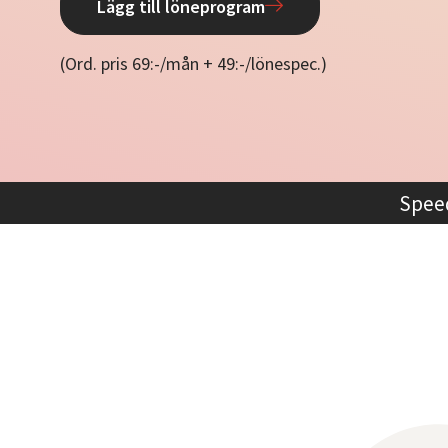
Lägg till löneprogram
(Ord. pris 69:-/mån + 49:-/lönespec.)
Spee