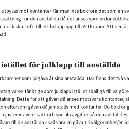
Mallar
n utbytas mot kontanter får man inte bokföra det som en av
&
beskattning för den anställda då det anses som en löneutbet
guider
dock skattefri till ett belopp upp till 550 kronor. Att den är
Kurser
nad.
Digital
visning av
produkten
istället för julklapp till anställda
Bokföringsskolan
verksamhet som julgåva åt sina anställda. Här finns det två va
– 3 delar
Lilla
sgivaren tänkt ge som julklapp istället skall gå till välgöre
alning. Detta för att gåvan då anses motsvara kontanter, s
Momsguiden
 lön eftersom gåvan då jämställs med kontanter. Du bokför 
 justerar även skatt och sociala avgifter på den anställdes 
van till de anställda skall vara en gåva till välgörenhet/en id