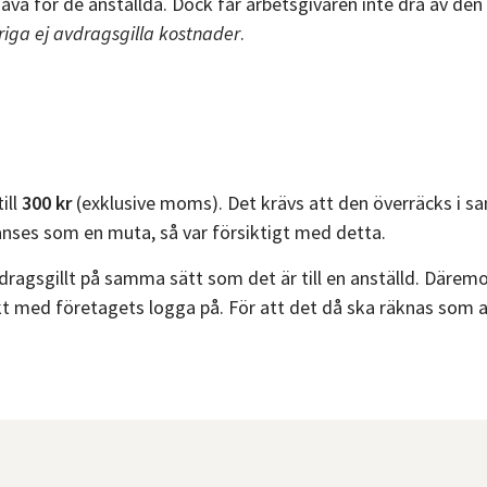
va för de anställda. Dock får arbetsgivaren inte dra av den
iga ej avdragsgilla kostnader
.
ill
300 kr
(exklusive moms). Det krävs att den överräcks i 
anses som en muta, så var försiktigt med detta.
 avdragsgillt på samma sätt som det är till en anställd. Däre
kt med företagets logga på. För att det då ska räknas som a