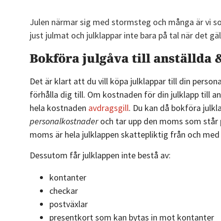
Julen närmar sig med stormsteg och många är vi s
just julmat och julklappar inte bara på tal när det g
Bokföra julgåva till anställd
Det är klart att du vill köpa julklappar till din per
förhålla dig till. Om kostnaden för din julklapp til
hela kostnaden
avdragsgill
. Du kan då bokföra jul
personalkostnader
och tar upp den moms som står på
moms är hela julklappen skattepliktig från och med f
Dessutom får julklappen inte bestå av:
kontanter
checkar
postväxlar
presentkort som kan bytas in mot kontanter