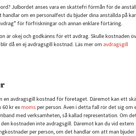
bord? Julbordet anses vara en skattefri förmån för de anstäl
t handlar om en personalfest du bjuder dina anställda på ka
avdrag” för förfriskningar och annan enklare förtäring.
on är okej och godkänns för ett avdrag. Skulle kostnaden ö
h blir då en ej avdragsgill kostnad. Läs mer om
avdragsgill
er
m en avdragsgill kostnad för företaget. Däremot kan ett skä
 60 kr ex
moms
per person. Även i detta fall rör det sig om 
 samband med verksamheten, så kallad representation. Om d
den kostnaden inte avdragsgill. Däremot kan du vid extern
ingkostnader per person, om det handlar om att man bjuder 