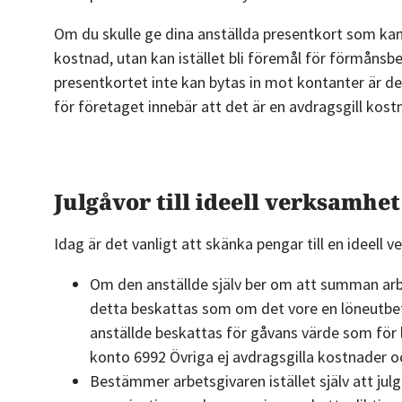
Om du skulle ge dina anställda presentkort som ka
kostnad, utan kan istället bli föremål för förmåns
presentkortet inte kan bytas in mot kontanter är den 
för företaget innebär att det är en avdragsgill kost
Julgåvor till ideell verksamhet 
Idag är det vanligt att skänka pengar till en ideell 
Om den anställde själv ber om att summan arbet
detta beskattas som om det vore en löneutbet
anställde beskattas för gåvans värde som för
konto 6992 Övriga ej avdragsgilla kostnader och
Bestämmer arbetsgivaren istället själv att julgå