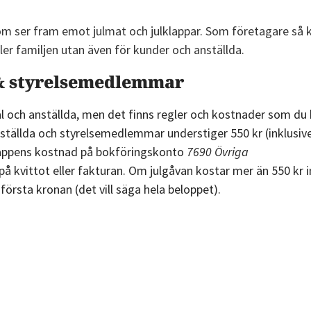
partner
erbjudande
ut lön
Kommande
om ser fram emot julmat och julklappar. Som företagare s
50% rabatt
Nyhet
äller familjen utan även för kunder och anställda.
banker
Skapa
Pilotfas
a & styrelsemedlemmar
affärsplan
Byta
sonal och anställda, men det finns regler och kostnader som du
Populärt
Vill du att
bokföringsprogram
l anställda och styrelsemedlemmar understiger 550 kr (inklusi
Gratis
vi
klappens kostnad på bokföringskonto
7690 Övriga
50% rabatt
SWOT-
kontaktar
 kvittot eller fakturan. Om julgåvan kostar mer än 550 kr i
analys
dig?
örsta kronan (det vill säga hela beloppet).
Alla
Intresseanmälan
verktyg