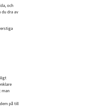
lda, och
n du dra av
verstiga
ligt
enklare
et man
dem på till