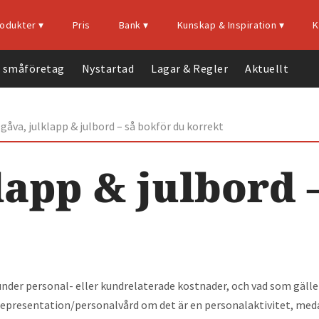
odukter‍ ▾
Pris
Bank ▾
Kunskap & Inspiration ▾
K
a småföretag
Nystartad
Lagar & Regler
Aktuellt
Bokföringsprogram
Faktureringsprogram
Med vår unika
Starta
lgåva, julklapp & julbord – så bokför du korrekt
bankkoppling
eget
Bokföring
kommer du enkelt
företag
Fullservice
lapp & julbord 
kunna föra över dina
– 10
Lär
bankkontohändelser
tips
känna
till vår tjänst. Välj din
Första
vår
produkt
bank i listan för att
året som
komma igång.
nystartad
nder personal- eller kundrelaterade kostnader, och vad som gäller
Fakturering
50%
 representation/personalvård om det är en personalaktivitet, m
E-