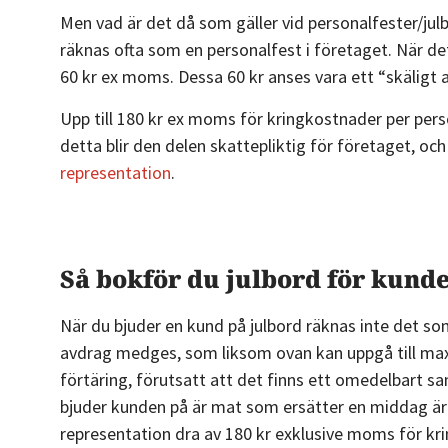
Men vad är det då som gäller vid personalfester/jul
räknas ofta som en personalfest i företaget. När de
60 kr ex moms. Dessa 60 kr anses vara ett “skäligt 
Upp till 180 kr ex moms för kringkostnader per pers
detta blir den delen skattepliktig för företaget, oc
representation
.
Så bokför du julbord för kund
När du bjuder en kund på julbord räknas inte det so
avdrag medges, som liksom ovan kan uppgå till max
förtäring, förutsatt att det finns ett omedelbart
bjuder kunden på är mat som ersätter en middag är 
representation dra av 180 kr exklusive moms för kr