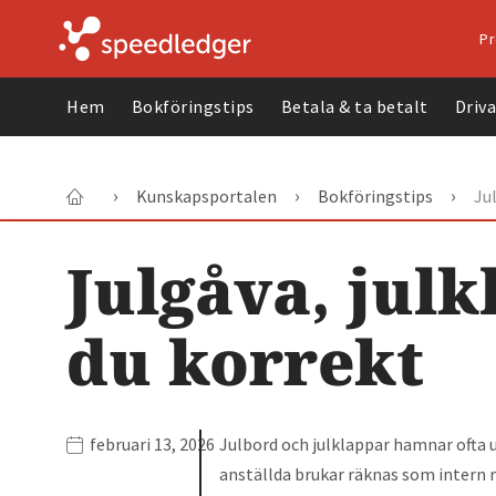
Pr
Hem
Bokföringstips
Betala & ta betalt
Driv
›
›
›
Kunskapsportalen
Bokföringstips
Ju
Julgåva, julk
du korrekt
februari 13, 2026
Julbord och julklappar hamnar ofta u
anställda brukar räknas som intern