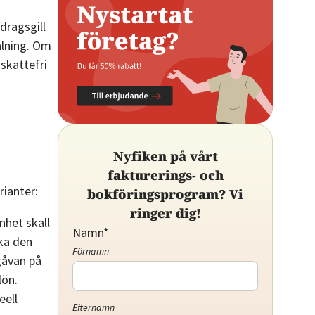
dragsgill
alning. Om
 skattefri
Nyfiken på vårt
fakturerings- och
rianter:
bokföringsprogram? Vi
ringer dig!
nhet skall
Namn
*
ka den
Förnamn
gåvan på
lön.
eell
Efternamn