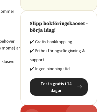
å kommer
Slipp bokföringskaoset -
börja idag!
 behöver
✔️ Gratis bankkoppling
ve moms) är
✔️ Fri bokföringsrådgivning &
support
nklusive
✔️ Ingen bindningstid
Testa gratis i 14
dagar