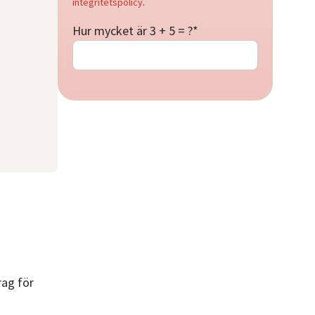
integritetspolicy
.
Hur mycket är 3 + 5 = ?
*
rag för