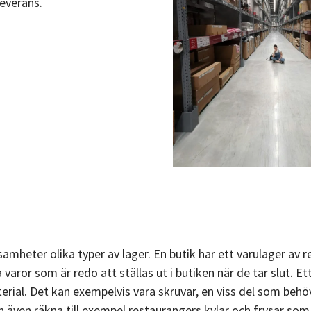
 leverans.
Mallar
&
guider
Kurser
Digital
visning av
produkten
Bokföringsskolan
– 3 delar
Lilla
Momsguiden
ksamheter olika typer av lager. En butik har ett varulager av 
 varor som är redo att ställas ut i butiken när de tar slut. Et
terial. Det kan exempelvis vara skruvar, en viss del som behö
 även räkna till exempel restaurangers kylar och frysar som