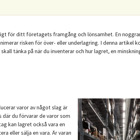
partner
erbjudande
ut lön
Kommande
50% rabatt
Nyhet
banker
Skapa
iktigt för ditt företagets framgång och lönsamhet. En noggra
Pilotfas
affärsplan
imerar risken för över- eller underlagring. I denna artikel 
Byta
 skall tänka på när du inventerar och hur lagret, en minsknin
Populärt
Vill du att
bokföringsprogram
Gratis
vi
50% rabatt
SWOT-
kontaktar
analys
dig?
Alla
Intresseanmälan
verktyg
ducerar varor av något slag är
ats där du förvarar de varor som
etag kan lagret också vara en
ra eller sälja en vara. Är varan