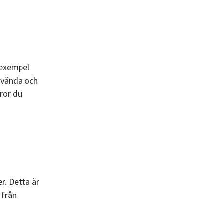
l exempel
använda och
aror du
er. Detta är
 från