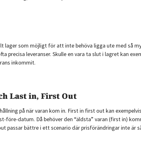
alt lager som möjligt för att inte behöva ligga ute med så m
a precisa leveranser. Skulle en vara ta slut i lagret kan exe
verans inkommit.
ch Last in, First Out
llning på när varan kom in. First in first out kan exempelvi
st-före-datum. Då behöver den “äldsta” varan (first in) kom
 out passar bättre i ett scenario där prisförändringar inte är 