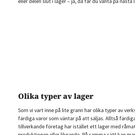
eller delen slut i lager – ja, då får du vänta på nästa
Olika typer av lager
Som vi vart inne på lite grann har olika typer av ver
färdiga varor som väntar på att säljas. Alltså färdiga
tillverkande företag har istället ett lager med råma
produktionen eller liknande. På samma sätt kan man