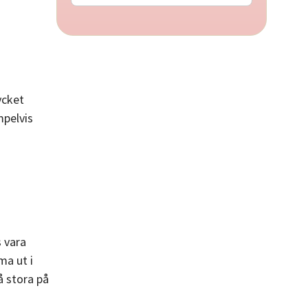
ycket
mpelvis
s vara
ma ut i
så stora på