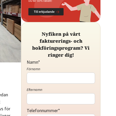
Nyfiken på vårt
fakturerings- och
bokföringsprogram? Vi
ringer dig!
Namn
*
Förnamn
Efternamn
redan
t
vs för
Telefonnummer
*
 lager.