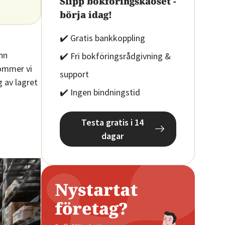
Slipp bokföringskaoset -
börja idag!
✔️ Gratis bankkoppling
nn
✔️ Fri bokföringsrådgivning &
kommer vi
support
g av lagret
✔️ Ingen bindningstid
Testa gratis i 14
dagar