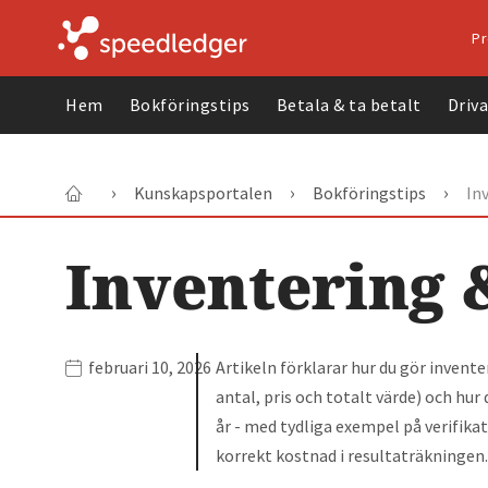
Pr
Hem
Bokföringstips
Betala & ta betalt
Driv
›
›
›
Kunskapsportalen
Bokföringstips
In
Inventering &
februari 10, 2026
Artikeln förklarar hur du gör invente
antal, pris och totalt värde) och hu
år - med tydliga exempel på verifikat
korrekt kostnad i resultaträkningen.