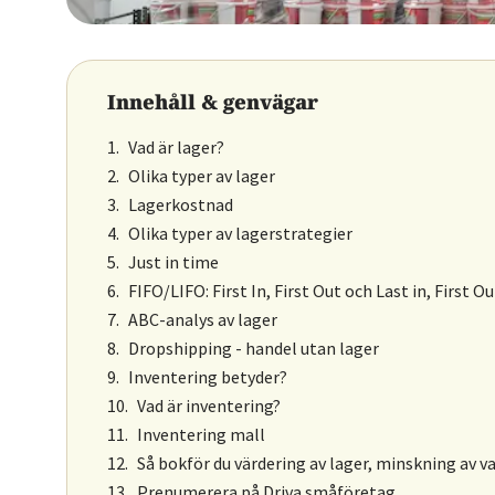
Innehåll & genvägar
Vad är lager?
Olika typer av lager
Lagerkostnad
Olika typer av lagerstrategier
Just in time
FIFO/LIFO: First In, First Out och Last in, First Ou
ABC-analys av lager
Dropshipping - handel utan lager
Inventering betyder?
Vad är inventering?
Inventering mall
Så bokför du värdering av lager, minskning av v
Prenumerera på Driva småföretag