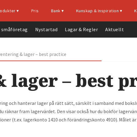
odukter‍ ▾
Pris
Bank ▾
Kunskap & Inspiration ▾
K
a småföretag
Nystartad
Lagar & Regler
Aktuellt
Bokföringsprogram
Faktureringsprogram
Med vår unika
Starta
ventering & lager – best practice
bankkoppling
eget
Bokföring
kommer du enkelt
företag
Fullservice
 lager – best p
kunna föra över dina
– 10
Lär
bankkontohändelser
tips
känna
till vår tjänst. Välj din
Första
vår
ring och hanterar lager på rätt sätt, särskilt i samband med bokslu
produkt
bank i listan för att
året som
r du räknar fram lagervärdet. Den visar också hur du bokför lagerv
komma igång.
nystartad
ioner (t.ex. lagerkonto 1410 och förändringskonto 4910). Målet är 
Fakturering
50%
E-