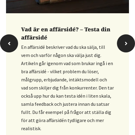
Hur bokför du personalfesten?
Artikeln går igenom hur du bokför en
personalfest och vilka konton som
vanligtvis används. Den förklarar att
kostnaden ofta bokförs som
personalrepresentation, där du kan dela upp
i avdragsgill och ej avdragsgill del. Du får
konkreta kontoförslag och vägledning i hur
du håller ordning på underlagen.
Läs mer