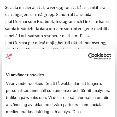
Sociala medier är ett bra verktyg för att både identifiera
och engagera din målgrupp. Genom att använda
plattformar som Facebook, Instagram och LinkedIn kan du
samla in värdefulla data om vem som interagerar med ditt
innehåll och vad som resonerar med dem. Dessa
plattformar ger också möjlighet till riktad annonsering,
där du kan välja att nå specifika demografiska eller
intressebaserade grupper.
Förutom att använda sociala medier för att samla insikter
kan du också använda dem för att bygga en djupare relation
Vi använder cookies
med din målgrupp. Genom att skapa engagerande och
Vi använder cookies för att få webbsidan att fungera,
relevant innehåll, och vara aktiv i diskussioner och
personalisera innehåll och annonser och för att analysera
kommentarer, kan du skapa en närmare koppling till dina
trafiken på webbsidan. Vi delar också information om din
kunder.
användning av sidan med våra partners inom sociala
medier, marknadsföring och analys. Dina
Genom att kontinuerligt mäta engagemang och