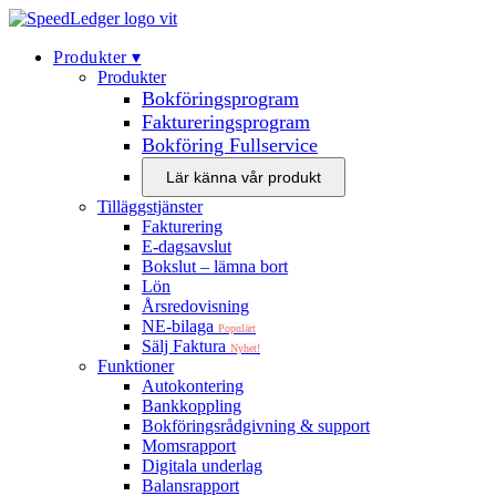
Produkter‍ ▾
Produkter
Bokföringsprogram
Faktureringsprogram
Bokföring Fullservice
Lär känna vår produkt
Tilläggstjänster
Fakturering
E-dagsavslut
Bokslut – lämna bort
Lön
Årsredovisning
NE-bilaga
Populärt
Sälj Faktura
Nyhet!
Funktioner
Autokontering
Bankkoppling
Bokföringsrådgivning & support
Momsrapport
Digitala underlag
Balansrapport