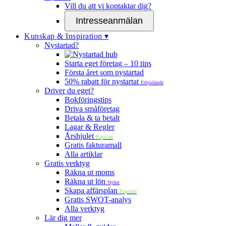
Vill du att vi kontaktar dig?
Intresseanmälan
Kunskap & Inspiration ▾
Nystartad?
Starta eget företag – 10 tips
Första året som nystartad
50% rabatt för nystartat
Erbjudande
Driver du eget?
Bokföringstips
Driva småföretag
Betala & ta betalt
Lagar & Regler
Årshjulet
Populärt
Gratis fakturamall
Alla artiklar
Gratis verktyg
Räkna ut moms
Räkna ut lön
Nyhet
Skapa affärsplan
Populärt
Gratis SWOT-analys
Alla verktyg
Lär dig mer