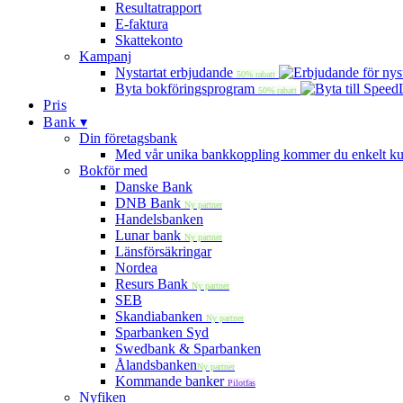
Resultatrapport
E-faktura
Skattekonto
Kampanj
Nystartat erbjudande
50% rabatt
Byta bokföringsprogram
50% rabatt
Pris
Bank ▾
Din företagsbank
Med vår unika bankkoppling kommer du enkelt kunna
Bokför med
Danske Bank
DNB Bank
Ny partner
Handelsbanken
Lunar bank
Ny partner
Länsförsäkringar
Nordea
Resurs Bank
Ny partner
SEB
Skandiabanken
Ny partner
Sparbanken Syd
Swedbank & Sparbanken
Ålandsbanken
Ny partner
Kommande banker
Pilotfas
Nyfiken