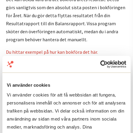
görs vanligtvis som den absolut sista posten i bokföringen
för året. När du gör detta flyttas resultatet från din
Resultatrapport till din Balansrapport. Vissa program
sköter den överföringen automatiskt, medan du i andra
program behöver hantera det manuellt.
Du hittar exempel på hur kan bokföra det här.
Vi använder cookies
Vi använder cookies för att få webbsidan att fungera,
Gratis årshjul för företagare
personalisera innehåll och annonser och för att analysera
trafiken på webbsidan. Vi delar också information om din
Få kontroll på viktiga datum med ett årshjul. När ska
användning av sidan med våra partners inom sociala
moms, skatt, deklaration mm. in till Skatteverket?
medier, marknadsföring och analys. Dina
Ange mailadress för att ladda ner.