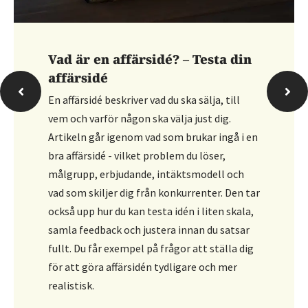
Hur bokför du personalfesten?
Artikeln går igenom hur du bokför en
personalfest och vilka konton som
vanligtvis används. Den förklarar att
kostnaden ofta bokförs som
personalrepresentation, där du kan dela upp
i avdragsgill och ej avdragsgill del. Du får
konkreta kontoförslag och vägledning i hur
du håller ordning på underlagen.
Läs mer