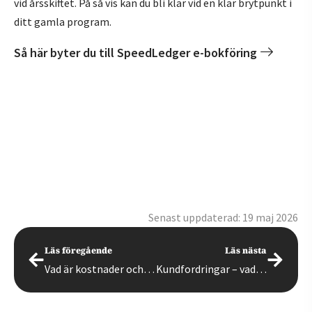
vid årsskiftet. På så vis kan du bli klar vid en klar brytpunkt i
ditt gamla program.
Så här byter du till SpeedLedger e-bokföring
Senast uppdaterad: 19 maj 2026
Läs föregående
Läs nästa
Vad är kostnader och utgifter och vad är skillnaden?
Kundfordringar – vad är det och hur bokförs det?