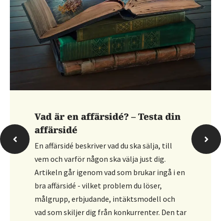
Hur bokför du personalfesten?
Artikeln går igenom hur du bokför en
personalfest och vilka konton som
vanligtvis används. Den förklarar att
kostnaden ofta bokförs som
personalrepresentation, där du kan dela upp
i avdragsgill och ej avdragsgill del. Du får
konkreta kontoförslag och vägledning i hur