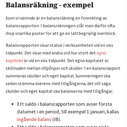
Balansräkning - exempel
Som vi nämnde är en balansräkning en förenkling av
balansrapporten. I balansräkningen slår man därför ofta
ihop snarlika poster för att ge en lättbegriplig överblick.
Balansrapporten visar status i verksamheten vid en viss
tidpunkt. Det visar med andra ord hur stort det
egna
kapitalet
är vid en viss tidpunkt. Det egna kapitalet är
skillnaden mellan
tillgångar
och
skulder
. I en balansrapport
summeras skulder och eget kapital. Summeringen ska
sedan stämma överens med tillgångarna, det vill säga
skulder och eget kapital ska balanserna med tillgångar.
Ett saldo i balansrapporten som avser första
datumet i en period, till exempel 1 januari, kallas
ingående balans
(IB).
Ett saldo i balansrapporten som avser sista