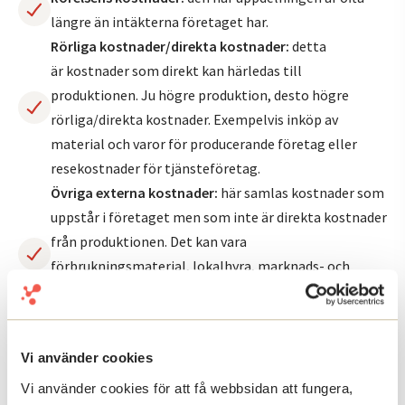
längre än intäkterna företaget har.
Rörliga kostnader/direkta kostnader:
detta
är kostnader som direkt kan härledas till
produktionen. Ju högre produktion, desto högre
rörliga/direkta kostnader. Exempelvis inköp av
material och varor för producerande företag eller
resekostnader för tjänsteföretag.
Övriga externa kostnader:
här samlas kostnader som
uppstår i företaget men som inte är direkta kostnader
från produktionen. Det kan vara
förbrukningsmaterial, lokalhyra, marknads- och
försäljningskostnader, reparation och underhåll, med
mera.
Personalkostnader:
Under den här posten läggs
Vi använder cookies
personalkostnader som till exempel löner, förmåner,
sociala avgifter med mera.
Vi använder cookies för att få webbsidan att fungera,