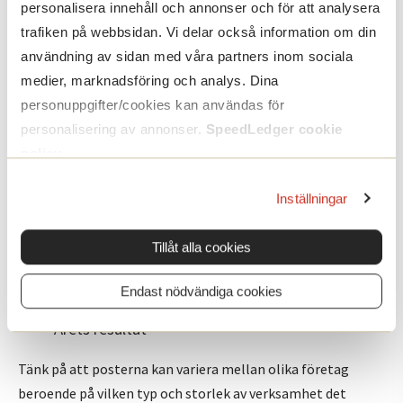
personalisera innehåll och annonser och för att analysera
Dessa typer av kostnader har i princip alla företag. Utöver
trafiken på webbsidan. Vi delar också information om din
kostnaderna bör man också sammanfatta resultat för
användning av sidan med våra partners inom sociala
avskrivningar, kostnader för avskrivningar och resultat
medier, marknadsföring och analys. Dina
efter avskrivningar. Här nedan finns en sammanfattning av
personuppgifter/cookies kan användas för
de vanligaste posterna och ordning:
personalisering av annonser.
SpeedLedger cookie
policy
.
Intäkter
Kostnader
Inställningar
Rörelseresultat ( rörelsens intäkter minus
rörelsens kostnader)
Tillåt alla cookies
Resultat efter finansiella poster (finansiella
intäkterna minus de finansiella kostnaderna)
Endast nödvändiga cookies
Skatt
Årets resultat
Tänk på att posterna kan variera mellan olika företag
beroende på vilken typ och storlek av verksamhet det