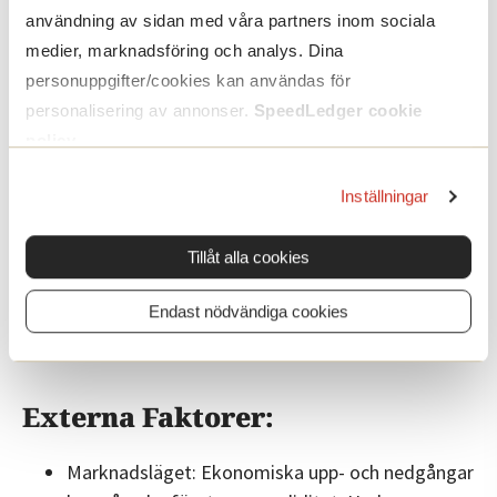
användning av sidan med våra partners inom sociala
Interna faktorer
medier, marknadsföring och analys. Dina
personuppgifter/cookies kan användas för
Företagets expansionsfas: Under tillväxtperioder
personalisering av annonser.
SpeedLedger cookie
kan företag behöva ta mer lån, vilket tillfälligt
policy
.
ger en låg soliditet.
Återinvestering: Företag som regelbundet
Inställningar
genererar vinst och återinvesterar dessa vinster
har ofta högre soliditet.
Tillåt alla cookies
Utdelningspolicy: Företag som tar ut en stor
utdelning på vinsten kan ha lägre soliditet
Endast nödvändiga cookies
eftersom mindre kapital återinvesteras.
Externa Faktorer:
Marknadsläget: Ekonomiska upp- och nedgångar