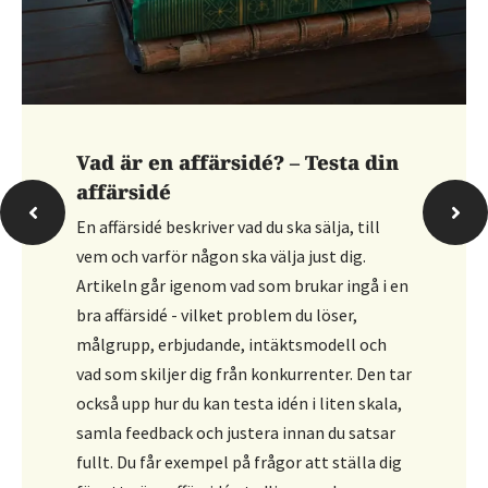
Hur bokför du personalfesten?
Artikeln går igenom hur du bokför en
personalfest och vilka konton som
vanligtvis används. Den förklarar att
kostnaden ofta bokförs som
personalrepresentation, där du kan dela upp
i avdragsgill och ej avdragsgill del. Du får
konkreta kontoförslag och vägledning i hur
du håller ordning på underlagen.
Läs mer