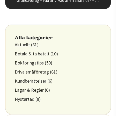
Grundavdrag – Vad är grundavdrag, förhöjt grundavdrag och hur funkar det?
Vad är en affärsidé? – Testa din affärsidé
Alla kategorier
Aktuellt
(61)
Betala & ta betalt
(10)
Bokföringstips
(59)
Driva småföretag
(61)
Kundberättelser
(6)
Lagar & Regler
(6)
Nystartad
(8)