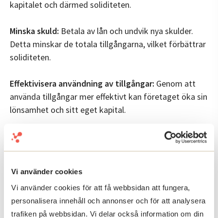
kapitalet och därmed soliditeten.
Minska skuld:
Betala av lån och undvik nya skulder.
Detta minskar de totala tillgångarna, vilket förbättrar
soliditeten.
Effektivisera användning av tillgångar:
Genom att
använda tillgångar mer effektivt kan företaget öka sin
lönsamhet och sitt eget kapital.
Faktorer som påverkar soliditet
Vi använder cookies
Soliditeten påverkas av både interna och externa faktorer.
Vi använder cookies för att få webbsidan att fungera,
Här är några viktiga:
personalisera innehåll och annonser och för att analysera
trafiken på webbsidan. Vi delar också information om din