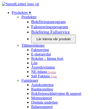
Produkter‍ ▾
Produkter
Bokföringsprogram
Faktureringsprogram
Bokföring Fullservice
Lär känna vår produkt
Tilläggstjänster
Fakturering
E-dagsavslut
Bokslut – lämna bort
Lön
Årsredovisning
NE-bilaga
Populärt
Sälj Faktura
Nyhet!
Funktioner
Autokontering
Bankkoppling
Bokföringsrådgivning & support
Momsrapport
Digitala underlag
Balansrapport