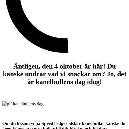
Äntligen, den 4 oktober är här! Du
kanske undrar vad vi snackar om? Jo, det
är kanelbullens dag idag!
Om du liksom vi på SpeedLedger älskar kanelbullar kanske du
även köper in några bullar till ditt företag och till dina