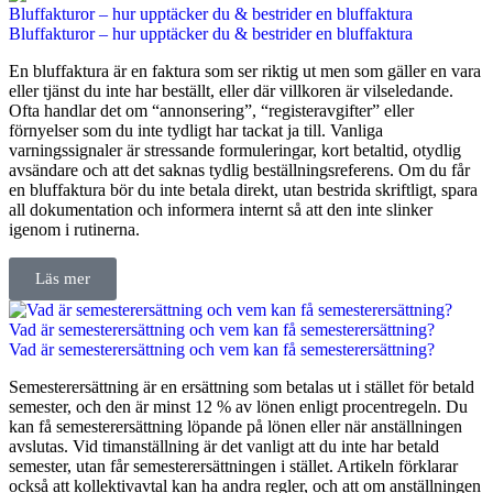
Bluffakturor – hur upptäcker du & bestrider en bluffaktura
Bluffakturor – hur upptäcker du & bestrider en bluffaktura
En bluffaktura är en faktura som ser riktig ut men som gäller en vara
eller tjänst du inte har beställt, eller där villkoren är vilseledande.
Ofta handlar det om “annonsering”, “registeravgifter” eller
förnyelser som du inte tydligt har tackat ja till. Vanliga
varningssignaler är stressande formuleringar, kort betaltid, otydlig
avsändare och att det saknas tydlig beställningsreferens. Om du får
en bluffaktura bör du inte betala direkt, utan bestrida skriftligt, spara
all dokumentation och informera internt så att den inte slinker
igenom i rutinerna.
Läs mer
Vad är semesterersättning och vem kan få semesterersättning?
Vad är semesterersättning och vem kan få semesterersättning?
Semesterersättning är en ersättning som betalas ut i stället för betald
semester, och den är minst 12 % av lönen enligt procentregeln. Du
kan få semesterersättning löpande på lönen eller när anställningen
avslutas. Vid timanställning är det vanligt att du inte har betald
semester, utan får semesterersättningen i stället. Artikeln förklarar
också att kollektivavtal kan ha andra regler, och att om anställningen