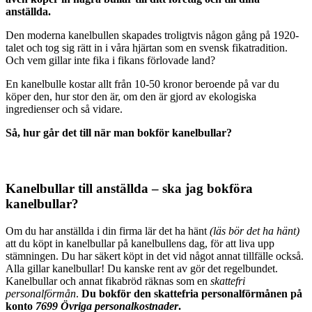
anställda.
Den moderna kanelbullen skapades troligtvis någon gång på 1920-
talet och tog sig rätt in i våra hjärtan som en svensk fikatradition.
Och vem gillar inte fika i fikans förlovade land?
En kanelbulle kostar allt från 10-50 kronor beroende på var du
köper den, hur stor den är, om den är gjord av ekologiska
ingredienser och så vidare.
Så, hur går det till när man bokför kanelbullar?
Kanelbullar till anställda – ska jag bokföra
kanelbullar?
Om du har anställda i din firma lär det ha hänt
(läs bör det ha hänt)
att du köpt in kanelbullar på kanelbullens dag, för att liva upp
stämningen. Du har säkert köpt in det vid något annat tillfälle också.
Alla gillar kanelbullar! Du kanske rent av gör det regelbundet.
Kanelbullar och annat fikabröd räknas som en
skattefri
personalförmån
.
Du bokför den skattefria personalförmånen på
konto
7699 Övriga personalkostnader
.