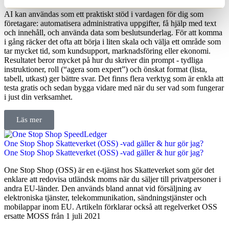
AI kan användas som ett praktiskt stöd i vardagen för dig som
företagare: automatisera administrativa uppgifter, få hjälp med text
och innehåll, och använda data som beslutsunderlag. För att komma
i gång räcker det ofta att börja i liten skala och välja ett område som
tar mycket tid, som kundsupport, marknadsföring eller ekonomi.
Resultatet beror mycket på hur du skriver din prompt - tydliga
instruktioner, roll (“agera som expert”) och önskat format (lista,
tabell, utkast) ger bättre svar. Det finns flera verktyg som är enkla att
testa gratis och sedan bygga vidare med när du ser vad som fungerar
i just din verksamhet.
Läs mer
One Stop Shop Skatteverket (OSS) -vad gäller & hur gör jag?
One Stop Shop Skatteverket (OSS) -vad gäller & hur gör jag?
One Stop Shop (OSS) är en e-tjänst hos Skatteverket som gör det
enklare att redovisa utländsk moms när du säljer till privatpersoner i
andra EU-länder. Den används bland annat vid försäljning av
elektroniska tjänster, telekommunikation, sändningstjänster och
mobilappar inom EU. Artikeln förklarar också att regelverket OSS
ersatte MOSS från 1 juli 2021