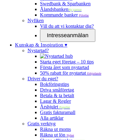
Swedbank & Sparbanken
Ålandsbanken
Ny partner
Kommande banker
Pilotfas
Nyfiken
Vill du att vi kontaktar dig?
Intresseanmälan
Kunskap & Inspiration ▾
Nystartad?
Starta eget företag – 10 tips
Första året som nystartad
50% rabatt för nystartat
Erbjudande
Driver du eget?
Bokföringstips
Driva småföretag
Betala & ta betalt
Lagar & Regler
Årshjulet
Populärt
Gratis fakturamall
Alla artiklar
Gratis verktyg
Räkna ut moms
Räkna ut lön
Nyhet