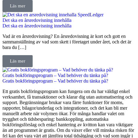
Läs mer
Det ska en årsredovisning innehålla
Det ska en årsredovisning innehålla
Vad är en årsredovisning? En årsredovisning är kort och gott en
sammanställning av vad som skett i företaget under året, och det är
bara du […]
Läs mer
Gratis bokföringsprogram – Vad behöver du tänka på?
Gratis bokföringsprogram – Vad behöver du tänka på?
Ett gratis bokföringsprogram kan fungera om du har väldigt enkel
verksamhet, få transaktioner och klarar dig utan automatisering och
support. Begränsningar brukar vara färre funktioner för moms,
rapporter, bilagor/underlag och integrationer, och det kan bli mer
manuellt arbete när volymen ökar. För många handlar valet om
trygghet och tidsbesparing: bankkoppling, automatiska
bokföringsförslag och enkel hantering av kvitton kan vara viktigare
än att programmet är gratis. Om du växer eller vill minska risken för
fel kan det vara värt att jämföra total tidsåtgång och vad som ingår i