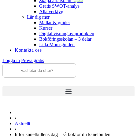
Skapa affärsplan
Populärt
Gratis SWOT-analys
Alla verktyg
Lär dig mer
Mallar & guider
Kurser
Digital visning av produkten
Bokföringsskolan – 3 delar
Lilla Momsguiden
Kontakta oss
Logga in
Prova gratis
›
Aktuellt
›
Inför kanelbullens dag – så bokför du kanelbullen