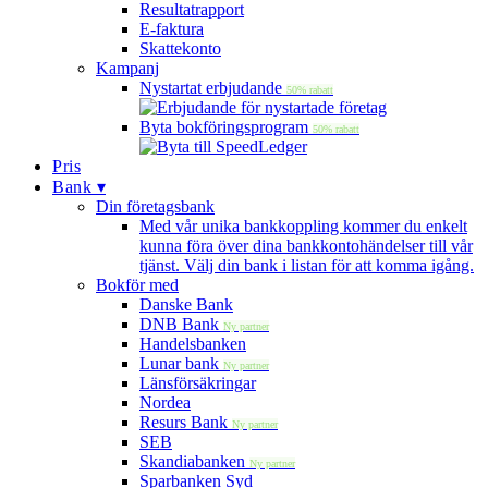
Resultatrapport
E-faktura
Skattekonto
Kampanj
Nystartat erbjudande
50% rabatt
Byta bokföringsprogram
50% rabatt
Pris
Bank ▾
Din företagsbank
Med vår unika bankkoppling kommer du enkelt
kunna föra över dina bankkontohändelser till vår
tjänst. Välj din bank i listan för att komma igång.
Bokför med
Danske Bank
DNB Bank
Ny partner
Handelsbanken
Lunar bank
Ny partner
Länsförsäkringar
Nordea
Resurs Bank
Ny partner
SEB
Skandiabanken
Ny partner
Sparbanken Syd