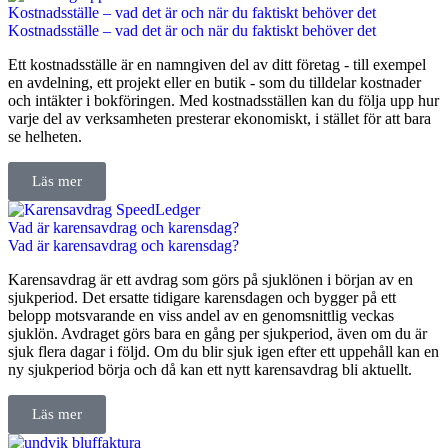
Kostnadsställe – vad det är och när du faktiskt behöver det
Kostnadsställe – vad det är och när du faktiskt behöver det
Ett kostnadsställe är en namngiven del av ditt företag - till exempel
en avdelning, ett projekt eller en butik - som du tilldelar kostnader
och intäkter i bokföringen. Med kostnadsställen kan du följa upp hur
varje del av verksamheten presterar ekonomiskt, i stället för att bara
se helheten.
Läs mer
Vad är karensavdrag och karensdag?
Vad är karensavdrag och karensdag?
Karensavdrag är ett avdrag som görs på sjuklönen i början av en
sjukperiod. Det ersatte tidigare karensdagen och bygger på ett
belopp motsvarande en viss andel av en genomsnittlig veckas
sjuklön. Avdraget görs bara en gång per sjukperiod, även om du är
sjuk flera dagar i följd. Om du blir sjuk igen efter ett uppehåll kan en
ny sjukperiod börja och då kan ett nytt karensavdrag bli aktuellt.
Läs mer