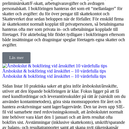
preliminärskatt/F-skatt, arbetsgivaravgifter och avdragen
personalskatt. I bokföringen hanteras det som ett “mellanlager” för
skatter och avgifter: du för över pengar till skattekontot och
Skatteverket drar sedan beloppen när de förfaller. För enskild firma
är skattekontot normalt kopplat till privatpersonen, så betalningarna
hanteras ofta mer som privata in- och utbetalningar kopplade till
företaget. För aktiebolag blir flödet tydligare i bokföringen eftersom
både insättningar och dragningar speglar företagets egna skatter och
avgifter.
Läs mer
Årsbokslut & bokföring vid årsskiftet – 10 värdefulla tips
Årsbokslut & bokföring vid årsskiftet – 10 värdefulla tips
Sidan listar 10 praktiska saker att göra inför årsbokslut/årsskifte,
utöver att den löpande bokföringen är klar. Fokus ligger på att få
med kundfordringar och leverantörsskulder på rätt år (särskilt om du
använder kontantmetoden), göra sista momsrapporten för året och
hantera avskrivningar samt lager/lagervärde. Den tar även upp SIE-
fil vid samarbete med redovisningskonsult, att årsbokslutet normalt
inte behöver vara klart den 1 januari och att årets resultat ofta
bokförs sist. Avstämningar (inklusive skattekonto), utskrift/sparande
av balans- och resultatrapporter samt att skapa nytt räkenskapsår