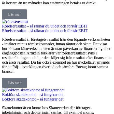
är kortare än tre månader kan ersättningen betalas ut direkt.
Läs mer
Rörelseresultat – så räknar du ut det och förstår EBIT
Rörelseresultat – så räknar du ut det och förstår EBIT
Rörelseresultat är företagets resultat från den löpande verksamheten
- intäkter minus rörelsekostnader, innan räntor och skatt. Det visar
hur lönsam kärnverksamheten är utan påverkan av finansiering eller
engångsposter. Artikeln förklarar var rörelseresultatet syns i
resultaträkningen och hur det skiljer sig från resultat efter finansnetto
och årets resultat. Du får också exempel på hur nyckeltalet används
för att följa utvecklingen över tid och jämföra företag inom samma
bransch
Läs mer
Bokföra skattekontot – så fungerar det
Bokföra skattekontot – så fungerar det
Skattekontot är ett konto hos Skatteverket där företagets
inbetalningar och debiteringar samlas, till exempel moms,