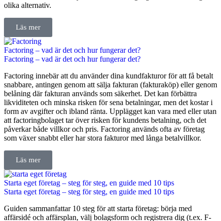
olika alternativ.
Läs mer
Factoring – vad är det och hur fungerar det?
Factoring – vad är det och hur fungerar det?
Factoring innebär att du använder dina kundfakturor för att få betalt
snabbare, antingen genom att sälja fakturan (fakturaköp) eller genom
belåning där fakturan används som säkerhet. Det kan förbättra
likviditeten och minska risken för sena betalningar, men det kostar i
form av avgifter och ibland ränta. Upplägget kan vara med eller utan
att factoringbolaget tar över risken för kundens betalning, och det
påverkar både villkor och pris. Factoring används ofta av företag
som växer snabbt eller har stora fakturor med långa betalvillkor.
Läs mer
Starta eget företag – steg för steg, en guide med 10 tips
Starta eget företag – steg för steg, en guide med 10 tips
Guiden sammanfattar 10 steg för att starta företag: börja med
affärsidé och affärsplan, välj bolagsform och registrera dig (t.ex. F-