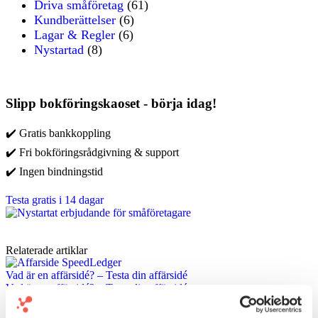
Driva småföretag
(61)
Kundberättelser
(6)
Lagar & Regler
(6)
Nystartad
(8)
Slipp bokföringskaoset - börja idag!
✔️ Gratis bankkoppling
✔️ Fri bokföringsrådgivning & support
✔️ Ingen bindningstid
Testa gratis i 14 dagar
Relaterade artiklar
Vad är en affärsidé? – Testa din affärsidé
Vad är en affärsidé? – Testa din affärsidé
En affärsidé beskriver vad du ska sälja, till vem och varför någon