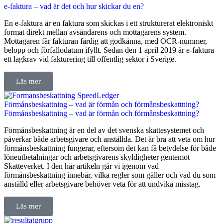
e-faktura – vad är det och hur skickar du en?
En e-faktura är en faktura som skickas i ett strukturerat elektroniskt
format direkt mellan avsändarens och mottagarens system.
Mottagaren får fakturan färdig att godkänna, med OCR-nummer,
belopp och förfallodatum ifyllt. Sedan den 1 april 2019 är e-faktura
ett lagkrav vid fakturering till offentlig sektor i Sverige.
Läs mer
Förmånsbeskattning – vad är förmån och förmånsbeskattning?
Förmånsbeskattning – vad är förmån och förmånsbeskattning?
Förmånsbeskattning är en del av det svenska skattesystemet och
påverkar både arbetsgivare och anställda. Det är bra att veta om hur
förmånsbeskattning fungerar, eftersom det kan få betydelse för både
löneutbetalningar och arbetsgivarens skyldigheter gentemot
Skatteverket. I den här artikeln går vi igenom vad
förmånsbeskattning innebär, vilka regler som gäller och vad du som
anställd eller arbetsgivare behöver veta för att undvika misstag.
Läs mer