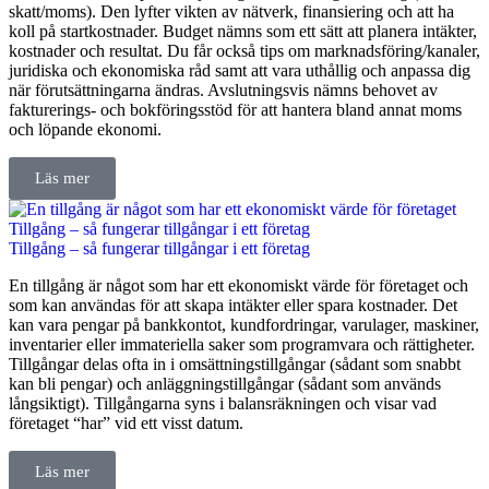
skatt/moms). Den lyfter vikten av nätverk, finansiering och att ha
koll på startkostnader. Budget nämns som ett sätt att planera intäkter,
kostnader och resultat. Du får också tips om marknadsföring/kanaler,
juridiska och ekonomiska råd samt att vara uthållig och anpassa dig
när förutsättningarna ändras. Avslutningsvis nämns behovet av
fakturerings- och bokföringsstöd för att hantera bland annat moms
och löpande ekonomi.
Läs mer
Tillgång – så fungerar tillgångar i ett företag
Tillgång – så fungerar tillgångar i ett företag
En tillgång är något som har ett ekonomiskt värde för företaget och
som kan användas för att skapa intäkter eller spara kostnader. Det
kan vara pengar på bankkontot, kundfordringar, varulager, maskiner,
inventarier eller immateriella saker som programvara och rättigheter.
Tillgångar delas ofta in i omsättningstillgångar (sådant som snabbt
kan bli pengar) och anläggningstillgångar (sådant som används
långsiktigt). Tillgångarna syns i balansräkningen och visar vad
företaget “har” vid ett visst datum.
Läs mer