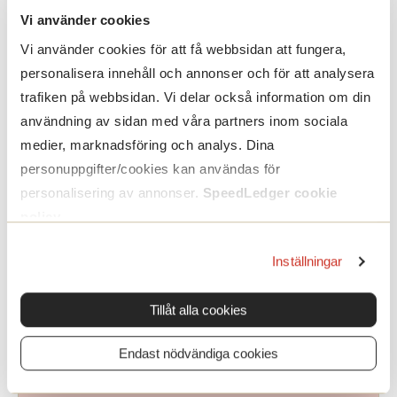
Vi använder cookies
Vi använder cookies för att få webbsidan att fungera,
Efternamn
personalisera innehåll och annonser och för att analysera
trafiken på webbsidan. Vi delar också information om din
användning av sidan med våra partners inom sociala
Telefonnummer
*
medier, marknadsföring och analys. Dina
personuppgifter/cookies kan användas för
personalisering av annonser.
SpeedLedger cookie
E-post
*
policy
.
Inställningar
Kommentar
Tillåt alla cookies
Endast nödvändiga cookies