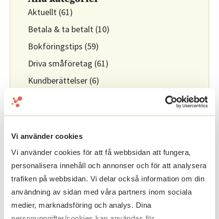
Aktuellt
(61)
Betala & ta betalt
(10)
Bokföringstips
(59)
Driva småföretag
(61)
Kundberättelser
(6)
Lagar & Regler
(6)
Nystartad
(8)
Vi använder cookies
Vi använder cookies för att få webbsidan att fungera,
Slipp bokföringskaoset - börja idag!
personalisera innehåll och annonser och för att analysera
trafiken på webbsidan. Vi delar också information om din
✔️ Gratis bankkoppling
användning av sidan med våra partners inom sociala
✔️ Fri bokföringsrådgivning & support
medier, marknadsföring och analys. Dina
personuppgifter/cookies kan användas för