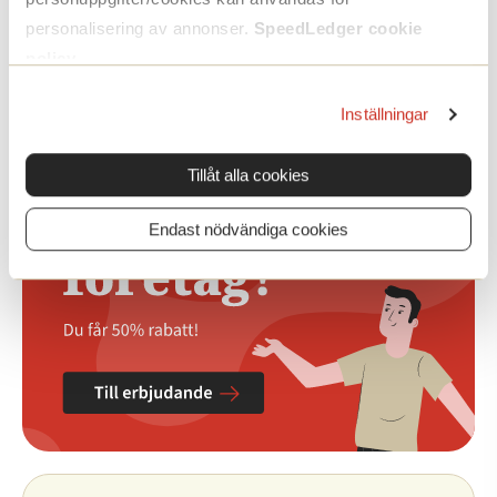
✔️ Ingen bindningstid
personalisering av annonser.
SpeedLedger cookie
policy
.
Testa gratis i 14 dagar
Inställningar
Tillåt alla cookies
Endast nödvändiga cookies