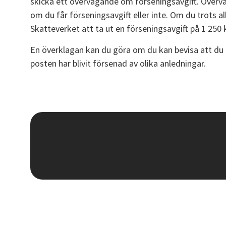
skicka ett övervägande om förseningsavgift. Övervä
om du får förseningsavgift eller inte. Om du trots a
Skatteverket att ta ut en förseningsavgift på 1 250 k
En överklagan kan du göra om du kan bevisa att du i
posten har blivit försenad av olika anledningar.