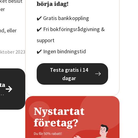
ket beslut
börja idag!
mer
✔️ Gratis bankkoppling
✔️ Fri bokföringsrådgivning &
d, eller
support
✔️ Ingen bindningstid
oktober 2023
Testa gratis i 14
dagar
ta
 få fler kunder med hjälp av nöjda kunder