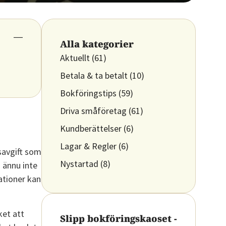
Alla kategorier
Aktuellt
(61)
Betala & ta betalt
(10)
Bokföringstips
(59)
Driva småföretag
(61)
Kundberättelser
(6)
Lagar & Regler
(6)
gsavgift som
Nystartad
(8)
 ännu inte
ationer kan
ket att
Slipp bokföringskaoset -