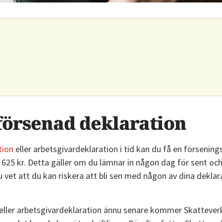
Autokontering
&
Resurs
Bankkoppling
Regler
Bank
Bokföringsrådgivning
Årshjulet
Ny
& support
Populärt
partner
Momsrapport
Gratis
SEB
Digitala
fakturamall
Skandiabanken
underlag
Alla
Ny partner
 försenad deklaration
Balansrapport
artiklar
Sparbanken
Resultatrapport
Syd
tion
eller arbetsgivardeklaration i tid kan du få en försenin
E-
Swedbank
 625 kr.
Detta gäller om du lämnar in någon dag för sent och
faktura
Räkna
&
vet att du kan riskera att bli sen med någon av dina deklar
Skattekonto
ut
Sparbanken
moms
Ålandsbanken
eller arbetsgivardeklaration ännu senare kommer Skattever
Ny
Nystartat
Räkna