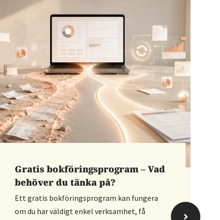
Gratis bokföringsprogram – Vad
F
behöver du tänka på?
f
Ett gratis bokföringsprogram kan fungera
F
om du har väldigt enkel verksamhet, få
k