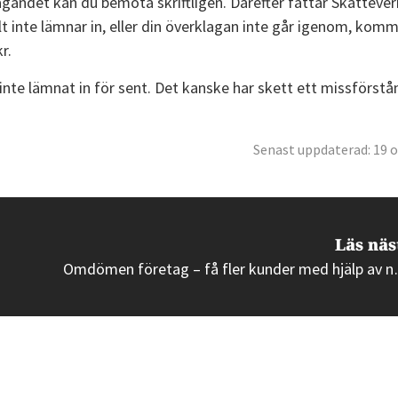
gandet kan du bemöta skriftligen. Därefter fattar Skattever
partner
erbjudande
llt inte lämnar in, eller din överklagan inte går igenom, kom
ut lön
Kommande
r.
50% rabatt
Nyhet
banker
nte lämnat in för sent. Det kanske har skett ett missförstån
Skapa
Pilotfas
affärsplan
Byta
Senast uppdaterad: 19 
Populärt
Vill du att
bokföringsprogram
Gratis
vi
50% rabatt
SWOT-
kontaktar
analys
dig?
Läs näs
Alla
Omdömen företag –
Intresseanmälan
verktyg