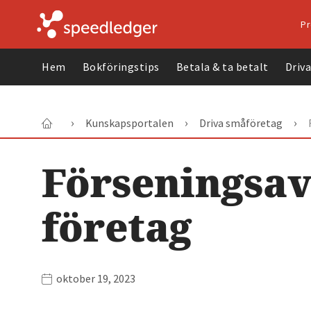
Pr
Hem
Bokföringstips
Betala & ta betalt
Driv
›
›
›
Kunskapsportalen
Driva småföretag
Förseningsavg
företag
oktober 19, 2023