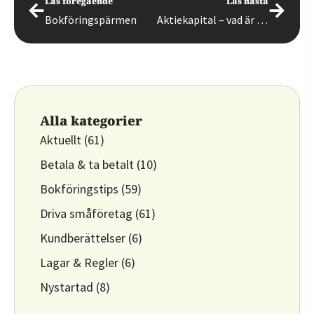
Läs föregående
Läs nästa
Bokföringspärmen
Aktiekapital – vad är aktiekapital och hur bokförs det?
Alla kategorier
Aktuellt
(61)
Betala & ta betalt
(10)
Bokföringstips
(59)
Driva småföretag
(61)
Kundberättelser
(6)
Lagar & Regler
(6)
Nystartad
(8)