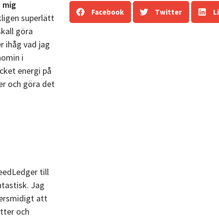
 mig
Facebook
Twitter
L
ligen superlätt
kall göra
 ihåg vad jag
nomin i
cket energi på
der och göra det
edLedger till
ntastisk. Jag
persmidigt att
itter och