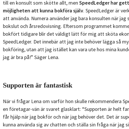
till en konsult som skötte allt, men
SpeedLedger har gett
möjligheten att kunna bokföra själv
. SpeedLedger är verk
att använda. Numera använder jag bara konsulten när jag s
bokslut och årsredovisning. Eftersom programmet kommer
bokfört tidigare blir det väldigt lätt för mig att sköta eko
SpeedLedger. Det innebär att jag inte behöver lägga så my
bokföring, utan att jag istället kan vara ute hos mina kun
jag är bra på!” Säger Lena.
Supporten är fantastisk
När vi frågar Lena om varför hon skulle rekommendera Spe
en företagar-vän är svaret glasklart: “Supporten är helt fa
får hjälp när jag bokför och när jag behöver det. Det är su
kunna använda sig av chatten och ställa sin fråga när jag s