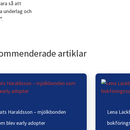
vara så att
ina underlag och
”.
ommenderade artiklar
ats Haraldsson – mjölkbonden
Lena Läckb
om blev early adopter
bokföring