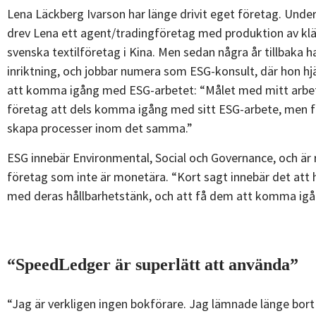
Lena Läckberg Ivarson har länge drivit eget företag. Unde
drev Lena ett agent/tradingföretag med produktion av klä
svenska textilföretag i Kina. Men sedan några år tillbaka h
inriktning, och jobbar numera som ESG-konsult, där hon hj
att komma igång med ESG-arbetet: “Målet med mitt arbete
företag att dels komma igång med sitt ESG-arbete, men f
skapa processer inom det samma.”
ESG innebär Environmental, Social och Governance, och är 
företag som inte är monetära. “Kort sagt innebär det att 
med deras hållbarhetstänk, och att få dem att komma ig
“SpeedLedger är superlätt att använda”
“Jag är verkligen ingen bokförare. Jag lämnade länge bor