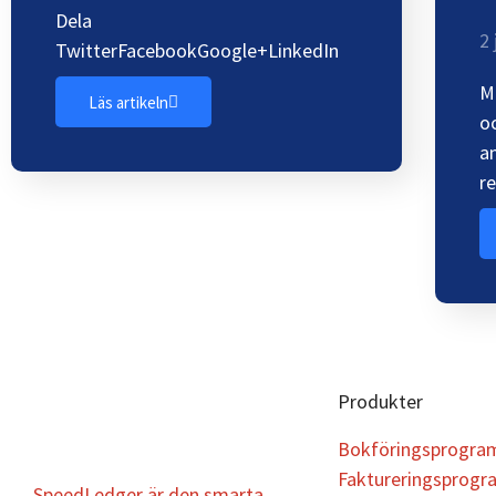
Dela
2 
TwitterFacebookGoogle+LinkedIn
M
Läs artikeln
o
a
r
Produkter
Bokföringsprogra
Faktureringsprogr
SpeedLedger är den smarta