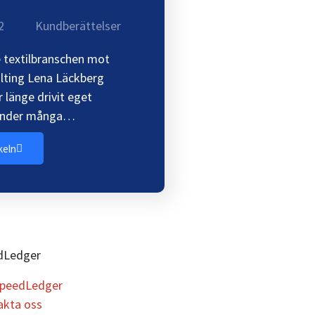
2
Kundberättelser
 textilbranschen mot
lting Lena Läckberg
r länge drivit eget
 Under många…
keln
dLedger
peedLedger
akta oss