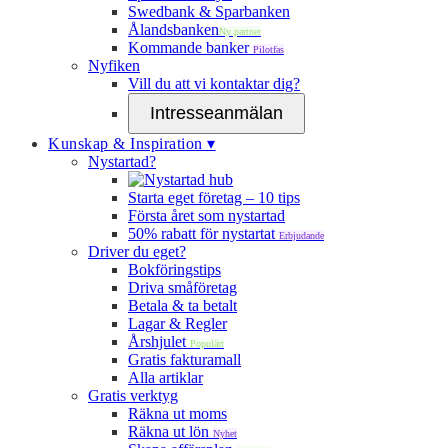
Swedbank & Sparbanken
Ålandsbanken
Ny partner
Kommande banker
Pilotfas
Nyfiken
Vill du att vi kontaktar dig?
Intresseanmälan
Kunskap & Inspiration ▾
Nystartad?
Starta eget företag – 10 tips
Första året som nystartad
50% rabatt för nystartat
Erbjudande
Driver du eget?
Bokföringstips
Driva småföretag
Betala & ta betalt
Lagar & Regler
Årshjulet
Populärt
Gratis fakturamall
Alla artiklar
Gratis verktyg
Räkna ut moms
Räkna ut lön
Nyhet