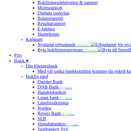
Bokföringsrådgivning & support
Momsrapport
Digitala underlag
Balansrapport
Resultatrapport
E-faktura
Skattekonto
Kampanj
Nystartat erbjudande
50% rabatt
Byta bokföringsprogram
50% rabatt
Pris
Bank ▾
Din företagsbank
Med vår unika bankkoppling kommer du enkelt kunna
Bokför med
Danske Bank
DNB Bank
Ny partner
Handelsbanken
Lunar bank
Ny partner
Länsförsäkringar
Nordea
Resurs Bank
Ny partner
SEB
Skandiabanken
Ny partner
Sparbanken Syd