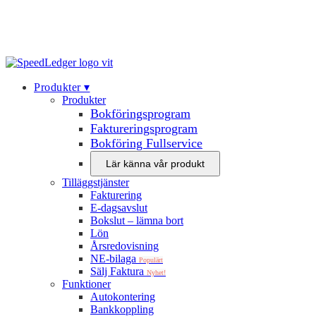
Produkter‍ ▾
Produkter
Bokföringsprogram
Faktureringsprogram
Bokföring Fullservice
Lär känna vår produkt
Tilläggstjänster
Fakturering
E-dagsavslut
Bokslut – lämna bort
Lön
Årsredovisning
NE-bilaga
Populärt
Sälj Faktura
Nyhet!
Funktioner
Autokontering
Bankkoppling