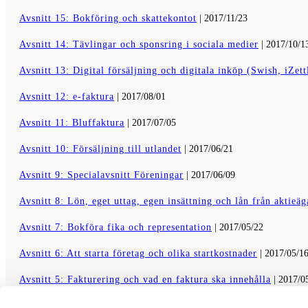
Avsnitt 15: Bokföring och skattekontot
| 2017/11/23
Avsnitt 14: Tävlingar och sponsring i sociala medier
| 2017/10/1
Avsnitt 13: Digital försäljning och digitala inköp (Swish, iZet
Avsnitt 12: e-faktura
| 2017/08/01
Avsnitt 11: Bluffaktura
| 2017/07/05
Avsnitt 10: Försäljning till utlandet
| 2017/06/21
Avsnitt 9: Specialavsnitt Föreningar
| 2017/06/09
Avsnitt 8: Lön, eget uttag, egen insättning och lån från aktieäg
Avsnitt 7: Bokföra fika och representation
| 2017/05/22
Avsnitt 6: Att starta företag och olika startkostnader
| 2017/05/1
Avsnitt 5: Fakturering och vad en faktura ska innehålla
| 2017/0
Avsnitt 4: Kontoplanen
| 2017/05/03