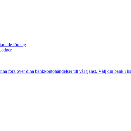
 föra över dina bankkontohändelser till vår tjänst. Välj din bank i li