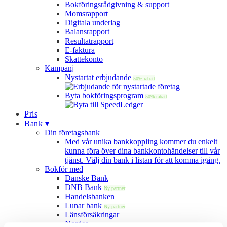
Bokföringsrådgivning & support
Momsrapport
Digitala underlag
Balansrapport
Resultatrapport
E-faktura
Skattekonto
Kampanj
Nystartat erbjudande
50% rabatt
Byta bokföringsprogram
50% rabatt
Pris
Bank ▾
Din företagsbank
Med vår unika bankkoppling kommer du enkelt
kunna föra över dina bankkontohändelser till vår
tjänst. Välj din bank i listan för att komma igång.
Bokför med
Danske Bank
DNB Bank
Ny partner
Handelsbanken
Lunar bank
Ny partner
Länsförsäkringar
Nordea