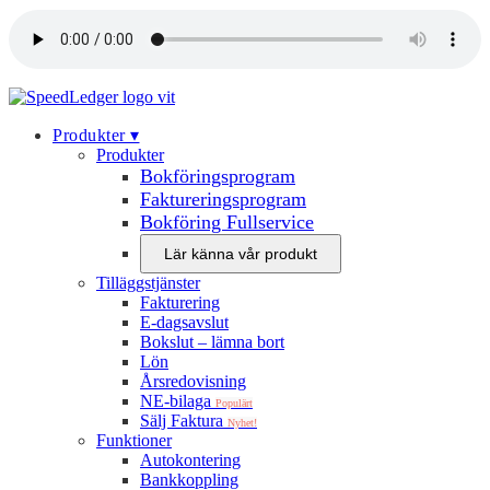
Produkter‍ ▾
Produkter
Bokföringsprogram
Faktureringsprogram
Bokföring Fullservice
Lär känna vår produkt
Tilläggstjänster
Fakturering
E-dagsavslut
Bokslut – lämna bort
Lön
Årsredovisning
NE-bilaga
Populärt
Sälj Faktura
Nyhet!
Funktioner
Autokontering
Bankkoppling