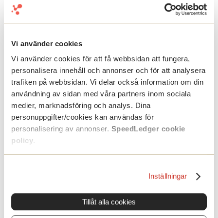
Resurs Bank
Ny partner
SEB
Skandiabanken
Ny partner
Sparbanken Syd
Swedbank & Sparbanken
Vi använder cookies
Ålandsbanken
Ny partner
Kommande banker
Vi använder cookies för att få webbsidan att fungera,
Pilotfas
Nyfiken
personalisera innehåll och annonser och för att analysera
Vill du att vi kontaktar dig?
trafiken på webbsidan. Vi delar också information om din
Intresseanmälan
användning av sidan med våra partners inom sociala
Kunskap & Inspiration ▾
medier, marknadsföring och analys. Dina
Nystartad?
personuppgifter/cookies kan användas för
personalisering av annonser.
SpeedLedger cookie
policy
.
Inställningar
Starta eget företag – 10 tips
Första året som nystartad
Tillåt alla cookies
50% rabatt för nystartat
Erbjudande
Driver du eget?