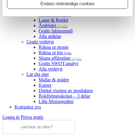
Endast nödvändiga cookies
Bokföringstips
Driva småföretag
Betala & ta betalt
Lagar & Regler
Årshjulet
Populärt
Gratis fakturamall
Alla artiklar
Gratis verktyg
Räkna ut moms
Räkna ut lön
Nyhet
Skapa affärsplan
Populärt
Gratis SWOT-analys
Alla verktyg
Lär dig mer
Mallar & guider
Kurser
Digital visning av produkten
Bokföringsskolan – 3 delar
Lilla Momsguiden
Kontakta oss
Logga in
Prova gratis