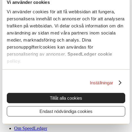
Avsluta tjänst
Vi använder cookies
Säkerhet
Vi använder cookies för att få webbsidan att fungera,
personalisera innehåll och annonser och för att analysera
Villkor & information
Integritetspolicy
trafiken på webbsidan. Vi delar också information om din
Cookie policy
användning av sidan med våra partners inom sociala
medier, marknadsföring och analys. Dina
Utforska produkten
personuppgifter/cookies kan användas för
Personlig onlinevisning
personalisering av annonser.
SpeedLedger cookie
Webbintroduktion
policy
.
Prova gratis
Skapa demoföretag
Nystartad
Inställningar
Skapa affärsplan
Gratis fakturamall
Erbjudande bokföring
Tillåt alla cookies
Aktuellt för nystartade
Tips första året
Endast nödvändiga cookies
SpeedLedger
Om SpeedLedger