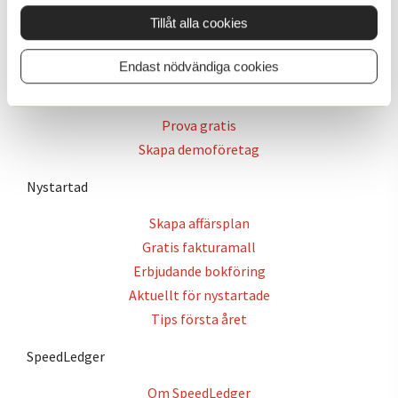
Cookie policy
Tillåt alla cookies
Utforska produkten
Endast nödvändiga cookies
Personlig onlinevisning
Webbintroduktion
Prova gratis
Skapa demoföretag
Nystartad
Skapa affärsplan
Gratis fakturamall
Erbjudande bokföring
Aktuellt för nystartade
Tips första året
SpeedLedger
Om SpeedLedger