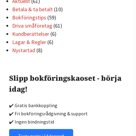
Aktuellt
(61)
Betala & ta betalt
(10)
Bokföringstips
(59)
Driva småföretag
(61)
Kundberättelser
(6)
Lagar & Regler
(6)
Nystartad
(8)
Slipp bokföringskaoset - börja
idag!
✔️ Gratis bankkoppling
✔️ Fri bokföringsrådgivning & support
✔️ Ingen bindningstid