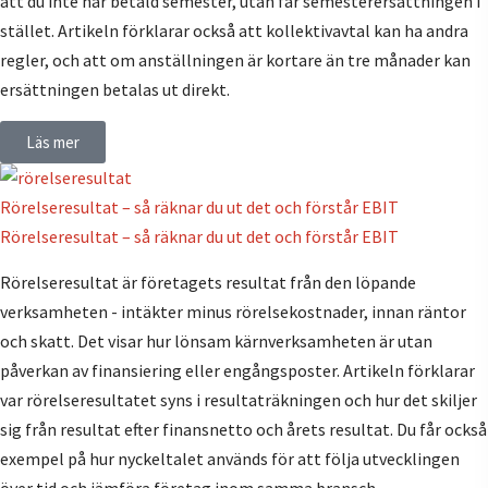
att du inte har betald semester, utan får semesterersättningen i
stället. Artikeln förklarar också att kollektivavtal kan ha andra
regler, och att om anställningen är kortare än tre månader kan
ersättningen betalas ut direkt.
Läs mer
Rörelseresultat – så räknar du ut det och förstår EBIT
Rörelseresultat – så räknar du ut det och förstår EBIT
Rörelseresultat är företagets resultat från den löpande
verksamheten - intäkter minus rörelsekostnader, innan räntor
och skatt. Det visar hur lönsam kärnverksamheten är utan
påverkan av finansiering eller engångsposter. Artikeln förklarar
var rörelseresultatet syns i resultaträkningen och hur det skiljer
sig från resultat efter finansnetto och årets resultat. Du får också
exempel på hur nyckeltalet används för att följa utvecklingen