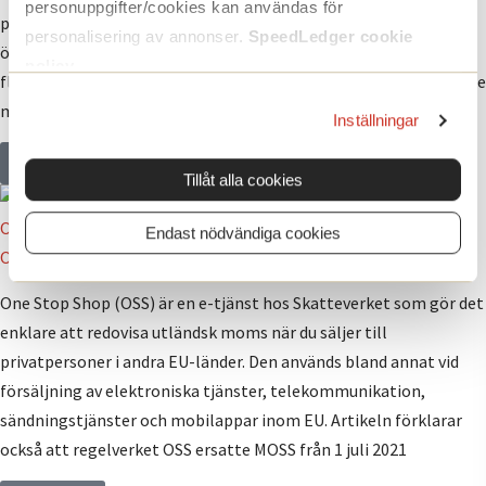
personuppgifter/cookies kan användas för
prompt - tydliga instruktioner, roll (“agera som expert”) och
personalisering av annonser.
SpeedLedger cookie
önskat format (lista, tabell, utkast) ger bättre svar. Det finns
policy
.
flera verktyg som är enkla att testa gratis och sedan bygga vidare
med när du ser vad som fungerar i just din verksamhet.
Inställningar
Läs mer
Tillåt alla cookies
One Stop Shop Skatteverket (OSS) -vad gäller & hur gör jag?
Endast nödvändiga cookies
One Stop Shop Skatteverket (OSS) -vad gäller & hur gör jag?
One Stop Shop (OSS) är en e-tjänst hos Skatteverket som gör det
enklare att redovisa utländsk moms när du säljer till
privatpersoner i andra EU-länder. Den används bland annat vid
försäljning av elektroniska tjänster, telekommunikation,
sändningstjänster och mobilappar inom EU. Artikeln förklarar
också att regelverket OSS ersatte MOSS från 1 juli 2021