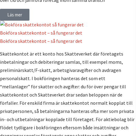
över tid och jämföra företag inom samma bransch
Läs mer
Bokföra skattekontot – så fungerar det
Bokföra skattekontot – så fungerar det
Skattekontot är ett konto hos Skatteverket där företagets
inbetalningar och debiteringar samlas, till exempel moms,
preliminärskatt/F-skatt, arbetsgivaravgifter och avdragen
personalskatt. I bokföringen hanteras det som ett
“mellanlager” för skatter och avgifter: du för över pengar till
skattekontot och Skatteverket drar sedan beloppen när de
förfaller. För enskild firma är skattekontot normalt kopplat till
privatpersonen, så betalningarna hanteras ofta mer som privata
in- och utbetalningar kopplade till företaget. För aktiebolag blir
flödet tydligare i bokföringen eftersom både insättningar och
dragningar speglar företagets egna skatter och avgifter.