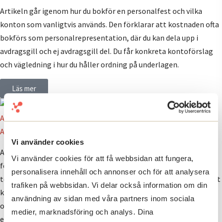
Artikeln går igenom hur du bokför en personalfest och vilka
konton som vanligtvis används. Den förklarar att kostnaden ofta
bokförs som personalrepresentation, där du kan dela upp i
avdragsgill och ej avdragsgill del. Du får konkreta kontoförslag
och vägledning i hur du håller ordning på underlagen.
Läs mer
AI som företagare – vad behöver du veta?
AI som företagare – vad behöver du veta?
Vi använder cookies
AI kan användas som ett praktiskt stöd i vardagen för dig som
Vi använder cookies för att få webbsidan att fungera,
företagare: automatisera administrativa uppgifter, få hjälp med
personalisera innehåll och annonser och för att analysera
text och innehåll, och använda data som beslutsunderlag. För att
trafiken på webbsidan. Vi delar också information om din
komma i gång räcker det ofta att börja i liten skala och välja ett
användning av sidan med våra partners inom sociala
område som tar mycket tid, som kundsupport, marknadsföring
medier, marknadsföring och analys. Dina
eller ekonomi. Resultatet beror mycket på hur du skriver din