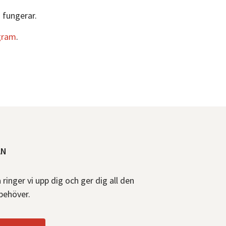
g
fungerar.
gram
.
AN
å ringer vi upp dig och ger dig all den
behöver.