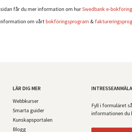
Mallar
sidan får du mer information om hur
Swedbank e-bokförin
&
information om vårt
bokföringsprogram
&
faktureringspro
guider
Kurser
Digital
visning av
produkten
Bokföringsskolan
– 3 delar
LÄR DIG MER
INTRESSEANMÄL
Lilla
Webbkurser
Momsguiden
Fyll i formuläret s
Smarta guider
informationen du 
Kunskapsportalen
Blogg