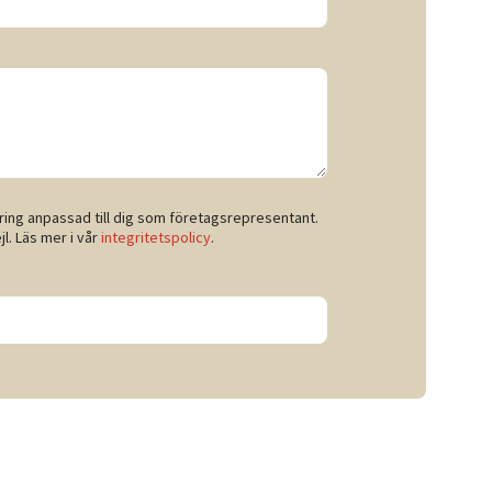
ring anpassad till dig som företagsrepresentant.
jl. Läs mer i vår
integritetspolicy
.